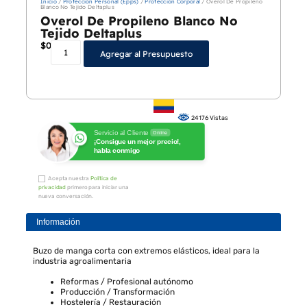
Inicio
/
Protección Personal (Epps)
/
Protección Corporal
/ Overol De Propileno
Blanco No Tejido Deltaplus
Overol De Propileno Blanco No
Tejido Deltaplus
$
0
Agregar al Presupuesto
24176 Vistas
Servicio al Cliente
Online
¡Consigue un mejor precio!,
habla conmigo
Acepta nuestra
Política de
privacidad
primero para iniciar una
nueva conversación.
Información
Buzo de manga corta con extremos elásticos, ideal para la
industria agroalimentaria
Reformas / Profesional autónomo
Producción / Transformación
Hostelería / Restauración