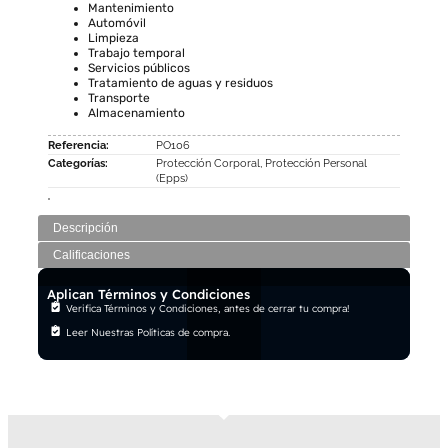
Mantenimiento
Automóvil
Limpieza
Trabajo temporal
Servicios públicos
Tratamiento de aguas y residuos
Transporte
Almacenamiento
Referencia:
PO106
Categorías:
Protección Corporal
,
Protección Personal
(Epps)
Descripción
Calificaciones
Aplican Términos y Condiciones
Verifica Términos y Condiciones, antes de cerrar tu compra!
Leer Nuestras Políticas de compra.