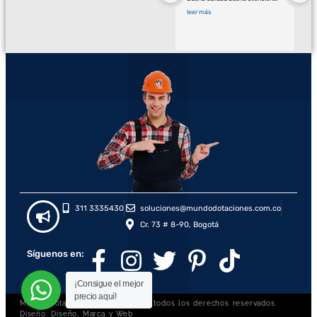
leer más
311 3335430
soluciones@mundodotaciones.com.co
Cr. 73 # 8-90, Bogotá
Síguenos en:
¡Consigue el mejor
precio aquí!
Mundo Dotaciones S.A.S., © 2026, todos los derechos reservados.
Diseño: Diseño, Marca y Web