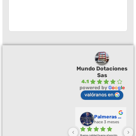
Mundo Dotaciones
Sas
4.1
powered by
G
o
o
g
l
e
valóranos en
Palmeras Doradas
hace 3 meses
Buena calidad buena atención
... 