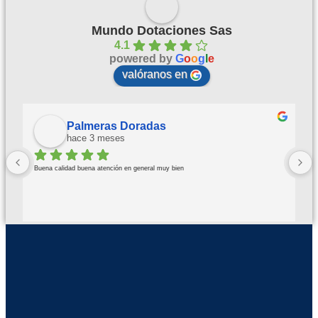
Mundo Dotaciones Sas
4.1
powered by
G
o
o
g
l
e
valóranos en
Palmeras Doradas
hace 3 meses
Buena calidad buena atención en general muy bien