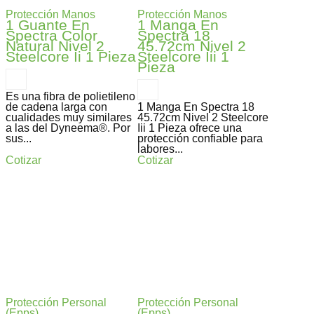
Protección Manos
Protección Manos
1 Guante En
1 Manga En
Spectra Color
Spectra 18
Natural Nivel 2
45.72cm Nivel 2
Steelcore Ii 1 Pieza
Steelcore Iii 1
Pieza
Es una fibra de polietileno
de cadena larga con
1 Manga En Spectra 18
cualidades muy similares
45.72cm Nivel 2 Steelcore
a las del Dyneema®. Por
Iii 1 Pieza ofrece una
sus...
protección confiable para
labores...
Cotizar
Cotizar
Protección Personal
Protección Personal
(Epps)
(Epps)