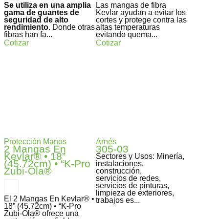
Se utiliza en una amplia
Las mangas de fibra
gama de guantes de
Kevlar ayudan a evitar los
seguridad de alto
cortes y protege contra las
rendimiento
. Donde otras
altas temperaturas
fibras han fa...
evitando quema...
Cotizar
Cotizar
Protección Manos
Arnés
2 Mangas En
305-03
Kevlar® • 18”
Sectores y Usos: Minería,
(45.72cm) • “K-Pro
instalaciones,
Zubi-Ola®
construcción,
servicios de redes,
servicios de pinturas,
limpieza de exteriores,
El 2 Mangas En Kevlar® •
trabajos es...
18” (45.72cm) • “K-Pro
Zubi-Ola® ofrece una