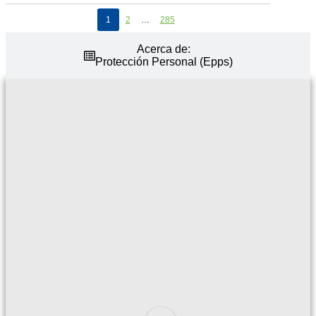
Paginación
1
2
…
285
de
entradas
Acerca de:
Protección Personal (Epps)