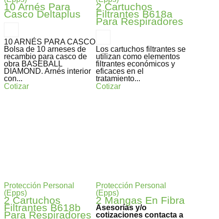
10 Arnés Para
2 Cartuchos
Casco Deltaplus
Filtrantes B618a
Para Respiradores
10 ARNÉS PARA CASCO
Bolsa de 10 arneses de
Los cartuchos filtrantes se
recambio para casco de
utilizan como elementos
obra BASEBALL
filtrantes económicos y
DIAMOND. Arnés interior
eficaces en el
con...
tratamiento...
Cotizar
Cotizar
Protección Personal
Protección Personal
(Epps)
(Epps)
2 Cartuchos
2 Mangas En Fibra
Filtrantes B618b
Asesorías y/o
Para Respiradores
cotizaciones contacta a