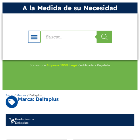
A la Medida de su Necesidad
Somos una
Empresa 100% Legal
Certificada y Regulada.
Inicio
/
Marcas
/ Deltaplus
Marca: Deltaplus
Productos de:
Deltaplus