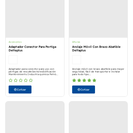
Accesorios
Alturas
Adaptador Conector Para Pertiga
Anclaje Móvil Con Brazo Abatible
Deltaplus
Deltaplus
Adaptador para conector para uso con
Anclaje móvil con brazo abatible para mayor
pértigas de rescateSectoresEdificación
seguridad, fácil de transportar e instalar
Mantenimiento Industria química Petró...
para todo tipo...
Cotizar
Cotizar