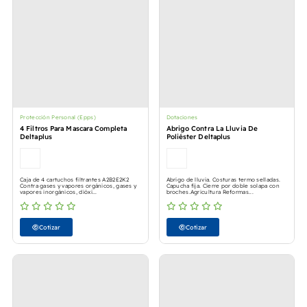
Protección Personal (Epps)
Dotaciones
4 Filtros Para Mascara Completa
Abrigo Contra La Lluvia De
Deltaplus
Poliéster Deltaplus
Caja de 4 cartuchos filtrantes A2B2E2K2
Abrigo de lluvia. Costuras termo selladas.
Contra gases y vapores orgánicos, gases y
Capucha fija. Cierre por doble solapa con
vapores inorgánicos, dióxi...
broches.Agricultura Reformas...
Cotizar
Cotizar