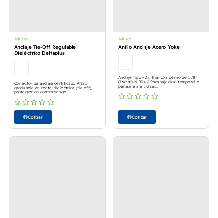
Alturas
Alturas
Anclaje Tie-Off Regulable
Anillo Anclaje Acero Yoke
Dieléctrico Deltaplus
Anclaje tipo «D», fijar con perno de 5/8″
(16mm) N-904 / Para sujecion temporal o
Conector de anclaje certificado ANSI
permanente / Usar...
graduable en reata, dieléctrico (tie off),
protegiendo contra riesgo...
Cotizar
Cotizar