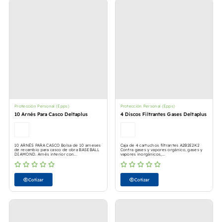
Protección Personal (Epps)
Protección Personal (Epps)
10 Arnés Para Casco Deltaplus
4 Discos Filtrantes Gases Deltaplus
10 ARNÉS PARA CASCO
Bolsa de 10 arneses
Caja de 4 cartuchos filtrantes A2B2E2K2
de recambio para casco de obra BASEBALL
Contra gases y vapores orgánico, gases y
DIAMOND. Arnés interior con...
vapores inorgánicos,...
Cotizar
Cotizar