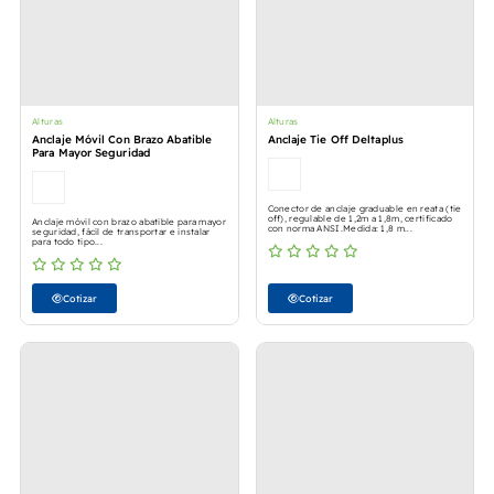
Alturas
Alturas
Anclaje Móvil Con Brazo Abatible
Anclaje Tie Off Deltaplus
Para Mayor Seguridad
Conector de anclaje graduable en reata (tie
off), regulable de 1,2m a 1,8m, certificado
Anclaje móvil con brazo abatible para mayor
con norma ANSI.Medida: 1,8 m...
seguridad, fácil de transportar e instalar
para todo tipo...
Cotizar
Cotizar