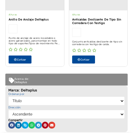
Alturas
Alturas
Anillo De Anclaje Deltaplus
Anticaídas Deslizante De Tipo Sin
Corredera Con Testigo
Punto de anclaje de acero inoxidable o
acero galvanizado, para montaje en todo
Conjunto anticaídas deslizante de tipo sin
tipo de soportesTipos de movimiento Pe...
corredera con testigo de caída.
Cotizar
Cotizar
Acerca de:
Deltaplus
Marca: Deltaplus
Ordenar por:
Dirección:
Compartir