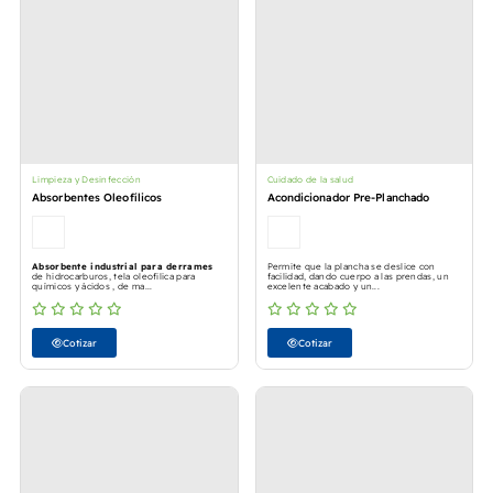
Limpieza y Desinfección
Cuidado de la salud
Absorbentes Oleofílicos
Acondicionador Pre-Planchado
Absorbente industrial para derrames
Permite que la plancha se deslice con
de hidrocarburos, tela oleofilica para
facilidad, dando cuerpo a las prendas, un
químicos y ácidos , de ma...
excelente acabado y un...
Cotizar
Cotizar