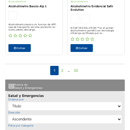
Alcoholimetros
Alcoholimetros
Alcoholimetro Bascio Alp 1
Alcoholimetro Evidencial Safir
Evolution
Alcoholimetro basico sin funcion de APP,
caja de transporte sencilla, protector en
El SAF’IR EVOLUTION ™ es el primer
cuero,cables descarga...
alcoholímetro portátil con tecnología
infrarroja certificado por la...
Cotizar
Cotizar
1
2
…
52
Acerca de:
Salud y Emergencias
Salud y Emergencias
Ordenar por:
Dirección:
Filtrar por Categoría