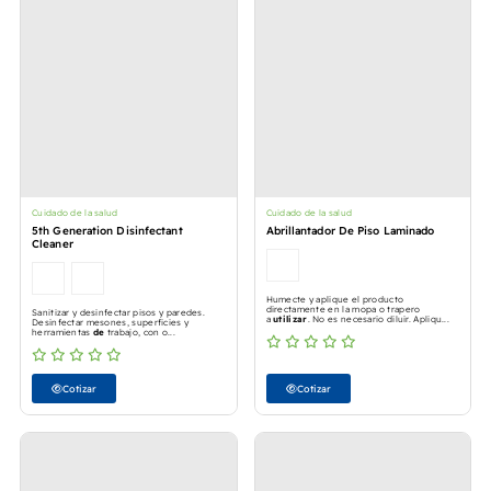
Cuidado de la salud
Cuidado de la salud
5th Generation Disinfectant
Abrillantador De Piso Laminado
Cleaner
Humecte y aplique el producto
directamente en la mopa o trapero
Sanitizar y desinfectar pisos y paredes.
a
utilizar
. No es necesario diluir. Apliqu...
Desinfectar mesones, superficies y
herramientas
de
trabajo, con o...
Cotizar
Cotizar