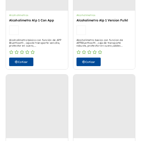
Alcoholimetros
Alcoholimetros
Alcoholimetro Alp 1 Con App
Alcoholimetro Alp 1 Version Fulkl
Alcoholímetro básico con función de APP
Alcoholimetro basico con funcion de
Bluethooth , caja de transporte sencilla,
APPBluethooth , caja de transporte
protector en cuero,...
robusta, protector en cuero,cables...
Cotizar
Cotizar