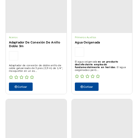
Aceros
Primeros Auxilios
Adaptador De Conexión De Anillo
Agua Oxigenada
Doble 3m
El agua oxigenada
es un producto
desinfectante empleado
Adaptador de conexión de doble anillo de
fundamentalmente en heridas
. El agua
cable galvanizado de 3 pies (0,9 m) de 1/4",
oxigenada o peró...
mosquetón en un ex...
Cotizar
Cotizar