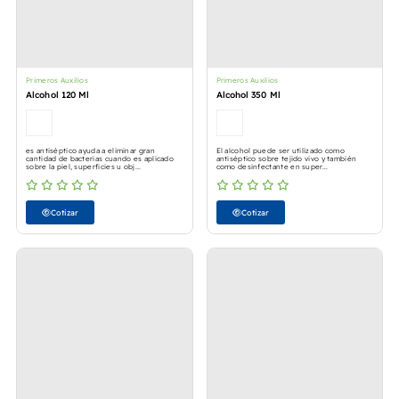
Primeros Auxilios
Primeros Auxilios
Alcohol 120 Ml
Alcohol 350 Ml
es antiséptico ayuda a eliminar gran
El alcohol puede ser utilizado como
cantidad de bacterias cuando es aplicado
antiséptico sobre tejido vivo y también
sobre la piel, superficies u obj...
como desinfectante en super...
Cotizar
Cotizar