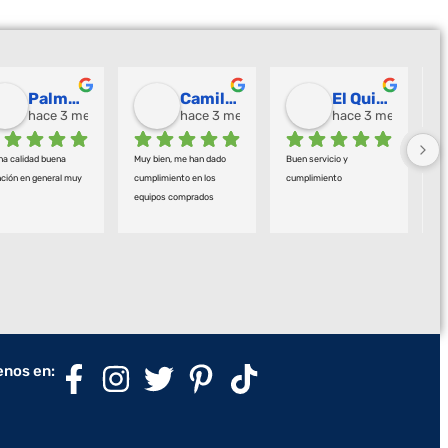
Palmeras Doradas
Camilo Ortegón
El Quirofano Industrial
hace 3 meses
hace 3 meses
hace 3 meses
a calidad buena 
Muy bien, me han dado 
Buen servicio y 
EX
ción en general muy 
cumplimiento en los 
cumplimiento
RE
equipos comprados
P
C
enos en: