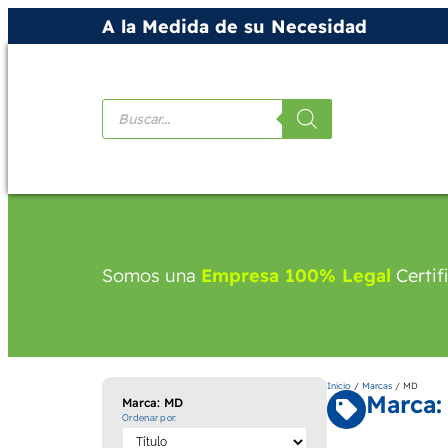
A la Medida de su Necesidad
Productos
Somos una
Empresa 100% Legal
Certif
Inicio
/
Marcas
/ MD
Marca:
Marca: MD
Ordenar por: