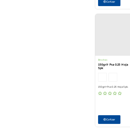
Cotizar
Brochas
150grit Psa 0.25 Hoja
5pk
150grit Psa 0.25 Hoja 5pk.
Cotizar