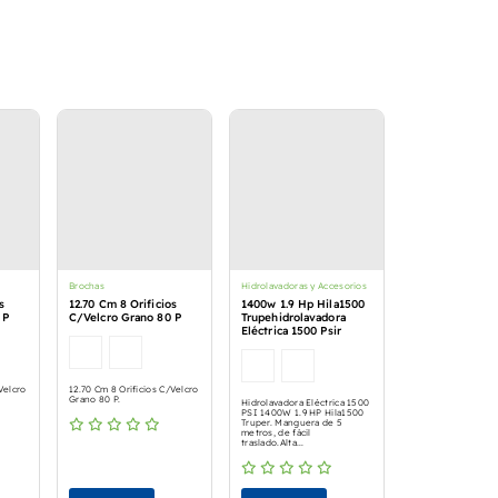
Brochas
Hidrolavadoras y Accesorios
s
12.70 Cm 8 Orificios
1400w 1.9 Hp Hila1500
 P
C/Velcro Grano 80 P
Trupehidrolavadora
Eléctrica 1500 Psir
Velcro
12.70 Cm 8 Orificios C/Velcro
Grano 80 P.
Hidrolavadora Eléctrica 1500
PSI 1400W 1.9 HP Hila1500
Truper. Manguera de 5
metros, de fácil
traslado.Alta...