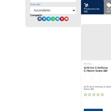
Dirección:
Productos de:
Ace
MD
MD
Compartir
Brochas
12.70 Cm 5 Orificios
C/Velcro Grano 220
12.70 Cm 5 Orificios C/Velc
Grano 220.