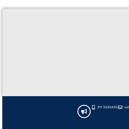
311 3335430
so