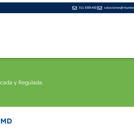
311 3335430
soluciones@mundod
Líneas de Negocio
Medios de pago
Cop
icada y Regulada.
 MD