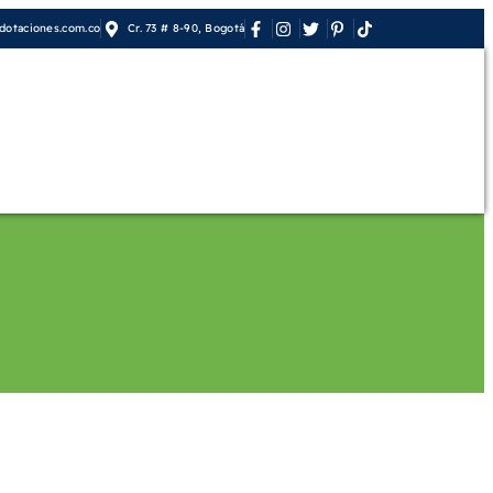
otaciones.com.co
Cr. 73 # 8-90, Bogotá
orativo
Contáctenos
Mi cuenta