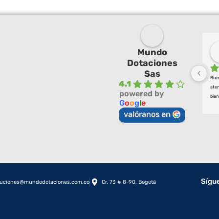
Mundo
Dotaciones
Sas
Buen
4.1
aten
powered by
bien
G
o
o
g
l
e
valóranos en
Sígu
luciones@mundodotaciones.com.co
Cr. 73 # 8-90, Bogotá