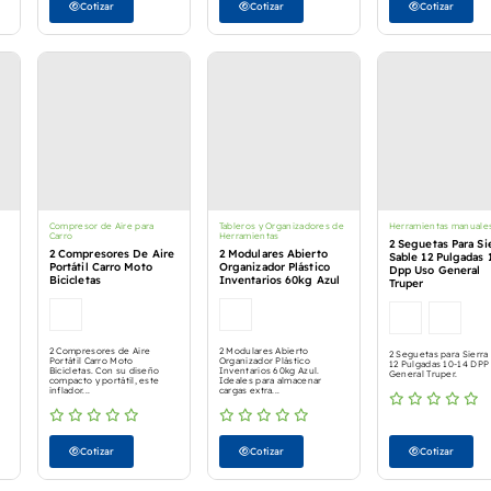
Cotizar
Cotizar
Cotizar
Compresor de Aire para
Tableros y Organizadores de
Herramientas manuale
Carro
Herramientas
2 Seguetas Para Si
2 Compresores De Aire
2 Modulares Abierto
Sable 12 Pulgadas 
Portátil Carro Moto
Organizador Plástico
Dpp Uso General
Bicicletas
Inventarios 60kg Azul
Truper
2 Compresores de Aire
2 Modulares Abierto
2 Seguetas para Sierra
Portátil Carro Moto
Organizador Plástico
12 Pulgadas 10-14 DPP
Bicicletas. Con su diseño
Inventarios 60kg Azul.
General Truper.
compacto y portátil, este
Ideales para almacenar
inflador...
cargas extra...
Cotizar
Cotizar
Cotizar