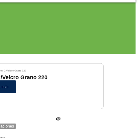
ios C/Velcro Grano 220
C/Velcro Grano 220
uesto
icaciones