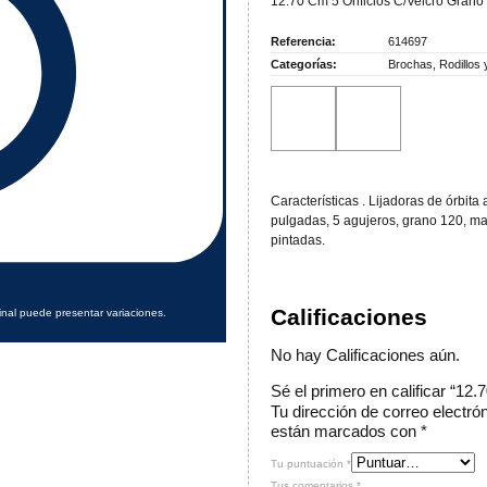
12.70 Cm 5 Orificios C/Velcro Grano
Referencia:
614697
Categorías:
Brochas
,
Rodillos
Características . Lijadoras de órbita
pulgadas, 5 agujeros, grano 120, mad
pintadas.
Calificaciones
inal puede presentar variaciones.
No hay Calificaciones aún.
Sé el primero en calificar “12
Tu dirección de correo electró
están marcados con
*
Tu puntuación
*
Tus comentarios
*