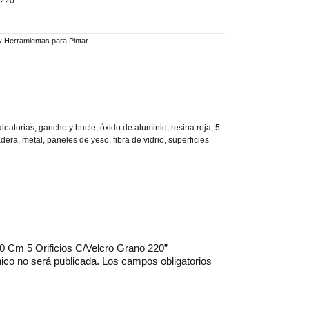
 220.
 y Herramientas para Pintar
 aleatorias, gancho y bucle, óxido de aluminio, resina roja, 5
era, metal, paneles de yeso, fibra de vidrio, superficies
.70 Cm 5 Orificios C/Velcro Grano 220”
nico no será publicada.
Los campos obligatorios