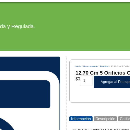
ada y Regulada.
Inicio
/
Herramientas
/
Brochas
/ 12.70 Cm 5 Orific
12.70 Cm 5 Orificios 
$
0
Agregar al Presup
Información
Descripción
Calif