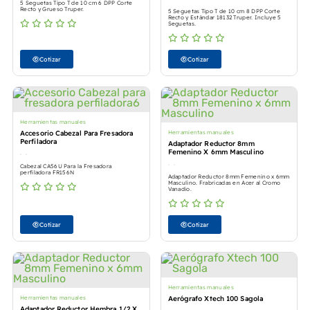
5 Seguetas Tipo T de 10 cm 6 DPP Corte
Recto y Grueso Truper.
5 Seguetas Tipo T de 10 cm 8 DPP Corte
Recto y Estándar 18132 Truper. Incluye 5
Seguetas.
Cotizar
Cotizar
Herramientas manuales
Accesorio Cabezal Para Fresadora
Herramientas manuales
Perfiladora
Adaptador Reductor 8mm
Femenino X 6mm Masculino
Cabezal CA56U Para la Fresadora
perfiladora FR156N
Adaptador Reductor 8mm Femenino x 6mm
Masculino. Frabricadas en Acer al Cromo
Vanadio.
Cotizar
Cotizar
Herramientas manuales
Herramientas manuales
Aerógrafo Xtech 100 Sagola
Adaptador Reductor Hembra 1/2 X