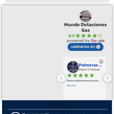
Mundo Dotaciones
Sas
4.1
powered by
G
o
o
g
l
e
valóranos en
Palmeras Doradas
hace 3 meses
Buena calidad buena atención
... 
leer más