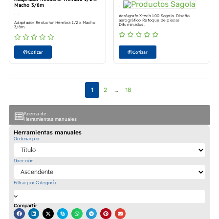
Macho 3/8m
Aerógrafo Xtech 100 Sagola. Diseño
aerográfico Retoque de piezas
Adaptador Reductor Hembra 1/2 x Macho
Difuminados.
3/8m.
Cotizar
Cotizar
1
2
…
18
Acerca de:
Herramientas manuales
Herramientas manuales
Ordenar por:
Dirección:
Filtrar por Categoría
Compartir