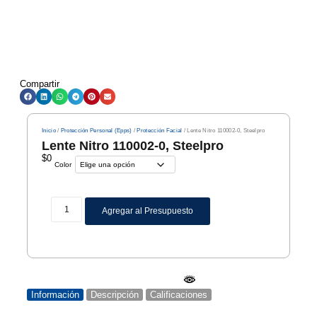
Compartir
Inicio
/
Protección Personal (Epps)
/
Protección Facial
/ Lente Nitro 110002-0, Steelpro
Lente Nitro 110002-0, Steelpro
$
0
Color
Agregar al Presupuesto
Información
Descripción
Calificaciones