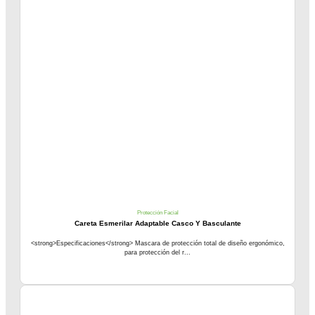
Protección Facial
Careta Esmerilar Adaptable Casco Y Basculante
<strong>Especificaciones</strong> Mascara de protección total de diseño ergonómico,
para protección del r...