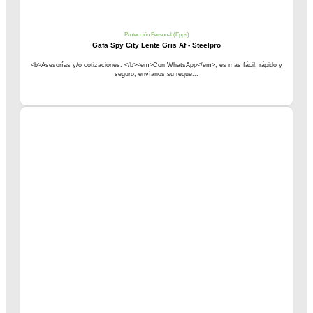
Protección Personal (Epps)
Gafa Spy City Lente Gris Af - Steelpro
<b>Asesorías y/o cotizaciones: </b><em>Con WhatsApp</em>, es mas fácil, rápido y
seguro, envíanos su reque...