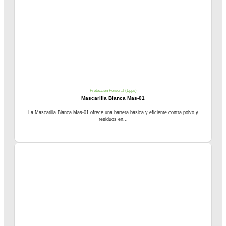
Protección Personal (Epps)
Mascarilla Blanca Mas-01
La Mascarilla Blanca Mas-01 ofrece una barrera básica y eficiente contra polvo y
residuos en...