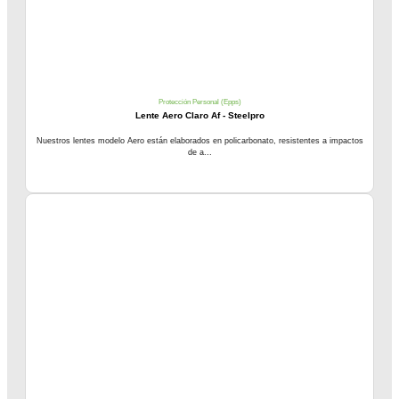
Protección Personal (Epps)
Lente Aero Claro Af - Steelpro
Nuestros lentes modelo Aero están elaborados en policarbonato, resistentes a impactos
de a...