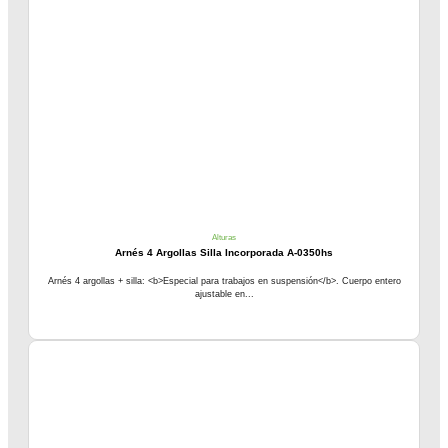
Alturas
Arnés 4 Argollas Silla Incorporada A-0350hs
Arnés 4 argollas + silla: <b>Especial para trabajos en suspensión</b>. Cuerpo entero
ajustable en...