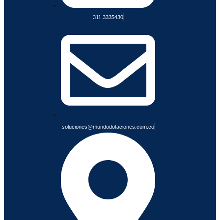
s
N
311 3335430
F
I
A
B
L
E
S
soluciones@mundodotaciones.com.co