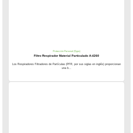
Protección Personal (Epps)
Filtro Respirador Material Particulado A-4260
Los Respiradores Filtradores de Partículas (PFR, por sus siglas en inglés) proporcionan
una b...