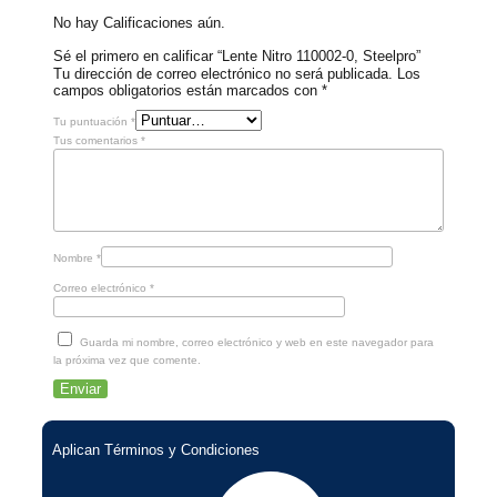
No hay Calificaciones aún.
Sé el primero en calificar “Lente Nitro 110002-0, Steelpro”
Tu dirección de correo electrónico no será publicada.
Los
campos obligatorios están marcados con
*
Tu puntuación
*
Tus comentarios
*
Nombre
*
Correo electrónico
*
Guarda mi nombre, correo electrónico y web en este navegador para
la próxima vez que comente.
Aplican Términos y Condiciones