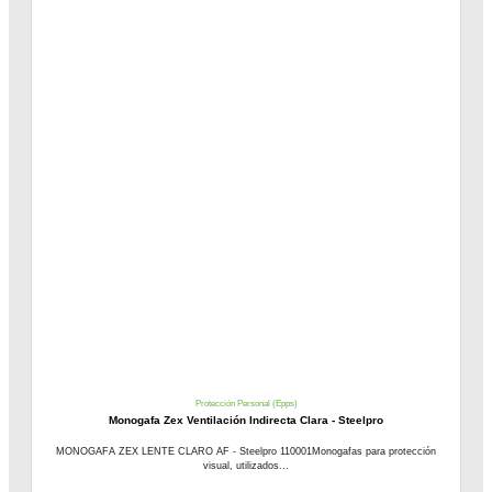
Protección Personal (Epps)
Monogafa Zex Ventilación Indirecta Clara - Steelpro
MONOGAFA ZEX LENTE CLARO AF - Steelpro 110001Monogafas para protección
visual, utilizados...