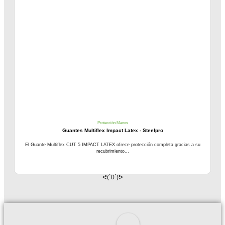
Protección Manos
Guantes Multiflex Impact Latex - Steelpro
El Guante Multiflex CUT 5 IMPACT LATEX ofrece protección completa gracias a su
recubrimiento...
ᕙ(`0´)ᕗ