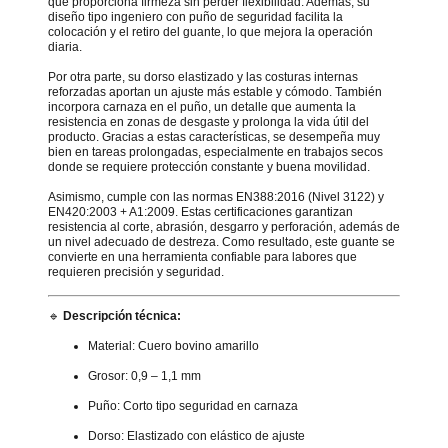
que proporciona firmeza sin perder flexibilidad. Además, su
diseño tipo ingeniero con puño de seguridad facilita la
colocación y el retiro del guante, lo que mejora la operación
diaria.
Por otra parte, su dorso elastizado y las costuras internas
reforzadas aportan un ajuste más estable y cómodo. También
incorpora carnaza en el puño, un detalle que aumenta la
resistencia en zonas de desgaste y prolonga la vida útil del
producto. Gracias a estas características, se desempeña muy
bien en tareas prolongadas, especialmente en trabajos secos
donde se requiere protección constante y buena movilidad.
Asimismo, cumple con las normas EN388:2016 (Nivel 3122) y
EN420:2003 + A1:2009. Estas certificaciones garantizan
resistencia al corte, abrasión, desgarro y perforación, además de
un nivel adecuado de destreza. Como resultado, este guante se
convierte en una herramienta confiable para labores que
requieren precisión y seguridad.
🔹
Descripción técnica:
Material: Cuero bovino amarillo
Grosor: 0,9 – 1,1 mm
Puño: Corto tipo seguridad en carnaza
Dorso: Elastizado con elástico de ajuste