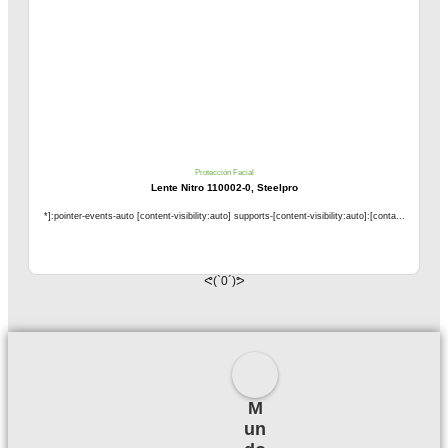
Protección Facial
Lente Nitro 110002-0, Steelpro
*]:pointer-events-auto [content-visibility:auto] supports-[content-visibility:auto]:[conta...
ᕙ(`0´)ᕗ
M
un