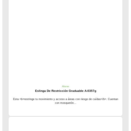
Alturas
Eslinga De Restricción Graduable A-0357g
Esta <b>restringe tu movimiento y acceso a áreas con riesgo de caídas</b>. Cuentan
con mosquetón...