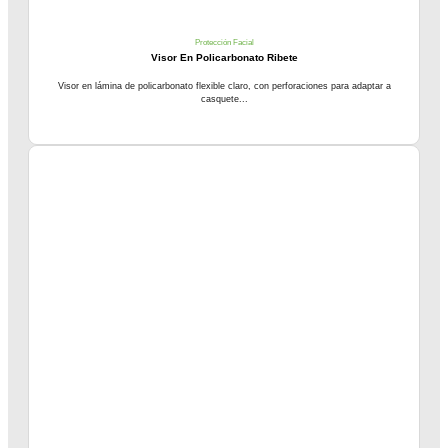
Protección Facial
Visor En Policarbonato Ribete
Visor en lámina de policarbonato flexible claro, con perforaciones para adaptar a
casquete...