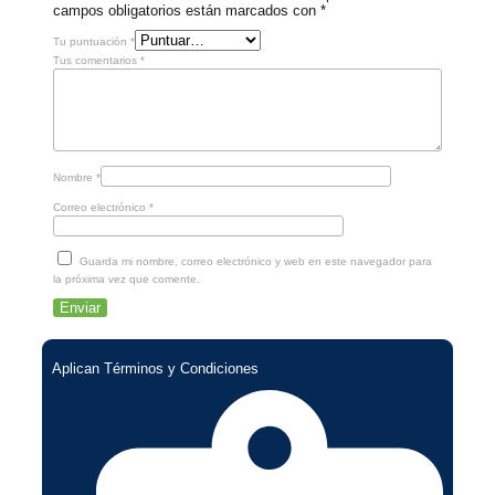
campos obligatorios están marcados con
*
Tu puntuación
*
Tus comentarios
*
Nombre
*
Correo electrónico
*
Guarda mi nombre, correo electrónico y web en este navegador para
la próxima vez que comente.
Aplican Términos y Condiciones