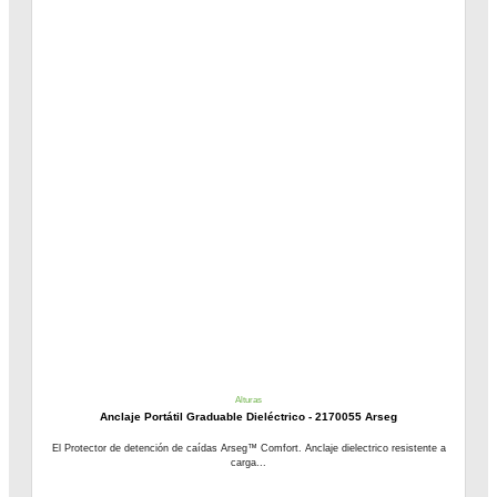
Alturas
Anclaje Portátil Graduable Dieléctrico - 2170055 Arseg
El Protector de detención de caídas Arseg™ Comfort. Anclaje dielectrico resistente a
carga...