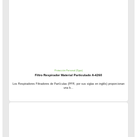
Protección Personal (Epps)
Filtro Respirador Material Particulado A-4260
Los Respiradores Filtradores de Partículas (PFR, por sus siglas en inglés) proporcionan
una b...