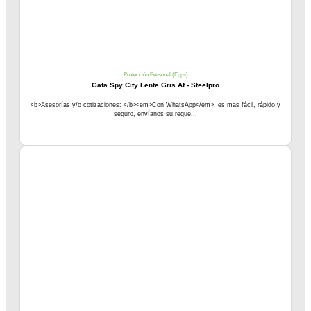
Protección Personal (Epps)
Gafa Spy City Lente Gris Af - Steelpro
<b>Asesorías y/o cotizaciones: </b><em>Con WhatsApp</em>, es mas fácil, rápido y
seguro, envíanos su reque...