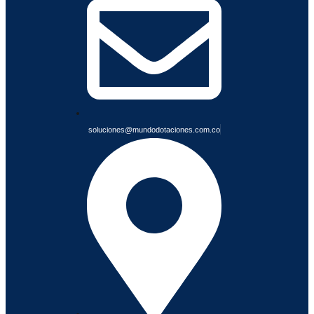
B
L
E
S
soluciones@mundodotaciones.com.co