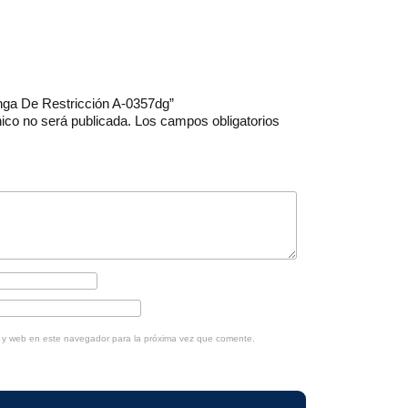
linga De Restricción A-0357dg”
nico no será publicada.
Los campos obligatorios
o y web en este navegador para la próxima vez que comente.