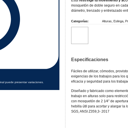
Esta
restringe tu movimiento y acc
mosquetón de doble seguro en cada
diámetro, trenzado y entrelazado ent
Categorías:
Alturas
,
Eslinga
,
P
Especificaciones
Fáciles de utilizar, cómodos, provi
exigencias de los trabajos para los
eficacia y seguridad para los trabaja
inal puede presentar variaciones.
Diseñado y fabricado como elemento
trabajo en alturas solo para restric
con mosquetón de 2 1⁄4” de apertura
hebilla útil para acortar y alargar 
SGS, ANSI Z359,3- 2017