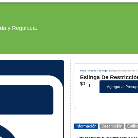
ada y Regulada.
Inicio
/
Alturas
/
Eslinga
/ Eslinga De Restricción 
Eslinga De Restricci
$
0
Agregar al Presup
Información
Descripción
Calif