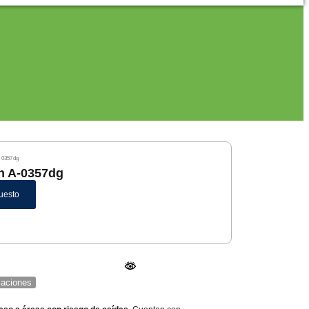
A-0357dg
ón A-0357dg
uesto
icaciones