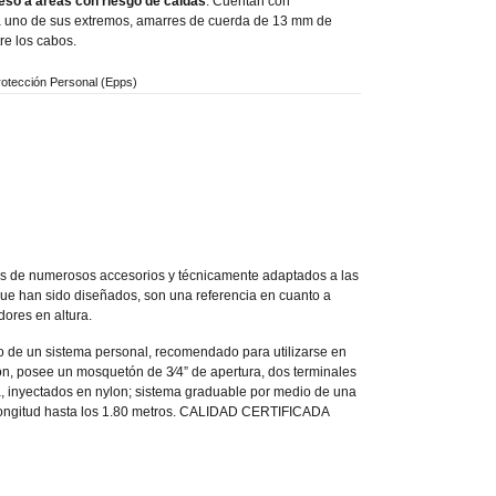
eso a áreas con riesgo de caídas
. Cuentan con
 uno de sus extremos, amarres de cuerda de 13 mm de
re los cabos.
rotección Personal (Epps)
stos de numerosos accesorios y técnicamente adaptados a las
 que han sido diseñados, son una referencia en cuanto a
dores en altura.
 de un sistema personal, recomendado para utilizarse en
ción, posee un mosquetón de 3⁄4” de apertura, dos terminales
, inyectados en nylon; sistema graduable por medio de una
la longitud hasta los 1.80 metros. CALIDAD CERTIFICADA