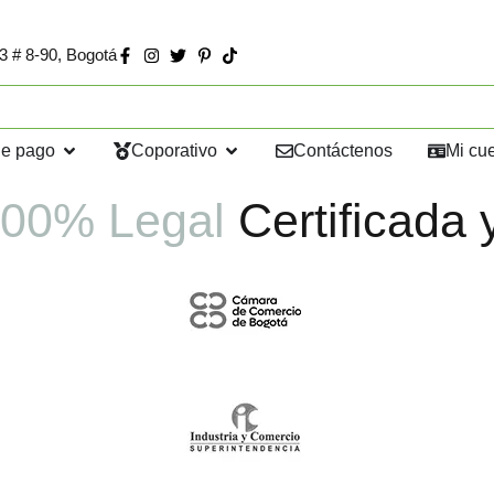
73 # 8-90, Bogotá
de pago
Coporativo
Contáctenos
Mi cu
00% Legal
Certificada