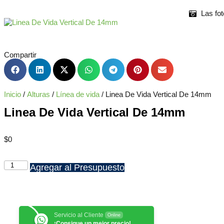
Las fot
Compartir
Inicio
/
Alturas
/
Línea de vida
/ Linea De Vida Vertical De 14mm
Linea De Vida Vertical De 14mm
$
0
Agregar al Presupuesto
Servicio al Cliente
Online
¡Consigue un mejor precio!,