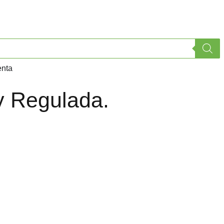
enta
 y Regulada.