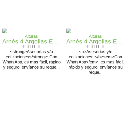
Alturas
Alturas
Arnés 4 Argollas En Poliuretano Con Herraje En Acero Inoxidable
Arnés 4 Argollas En X Con Reflectivilidad De Alta Visibilidad
<strong>Asesorías y/o
<b>Asesorías y/o
cotizaciones</strong>: Con
cotizaciones: </b><em>Con
WhatsApp, es mas fácil, rápido
WhatsApp</em>, es mas fácil,
y seguro, envíanos su reque...
rápido y seguro, envíanos su
reque...