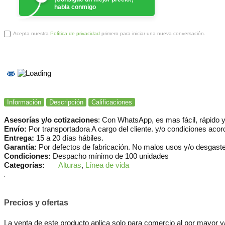
habla conmigo
Acepta nuestra
Política de privacidad
primero para iniciar una nueva conversación.
Información
Descripción
Calificaciones
Asesorías y/o cotizaciones
: Con WhatsApp, es mas fácil, rápido 
Envío:
Por transportadora A cargo del cliente. y/o condiciones acor
Entrega:
15 a 20 días hábiles.
Garantía:
Por defectos de fabricación. No malos usos y/o desgaste
Condiciones:
Despacho mínimo de 100 unidades
Categorías:
Alturas
,
Línea de vida
Precios y ofertas
La venta de este producto aplica solo para comercio al por mayor y