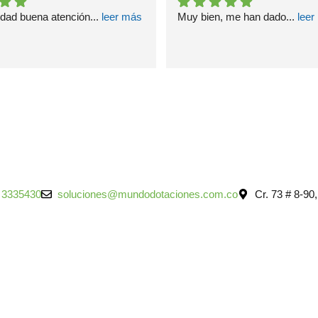
idad buena atención
... 
leer más
Muy bien, me han dado
... 
leer
 3335430
soluciones@mundodotaciones.com.co
Cr. 73 # 8-90