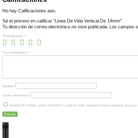
No hay Calificaciones aún.
Sé el primero en calificar “Linea De Vida Vertical De 14mm”
Tu dirección de correo electrónico no será publicada.
Los campos o
Tu puntuación
*
Tus comentarios
*
Nombre
*
Correo electrónico
*
Guarda mi nombre, correo electrónico y web en este navegador para la próxima vez que 