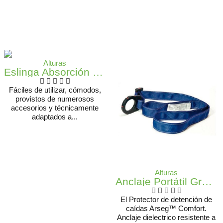
Alturas
Eslinga Absorción De Energía A-0359
Fáciles de utilizar, cómodos,
provistos de numerosos
accesorios y técnicamente
adaptados a...
Alturas
Anclaje Portátil Graduable Dieléctrico - 2170055 Arseg
El Protector de detención de
caídas Arseg™ Comfort.
Anclaje dielectrico resistente a