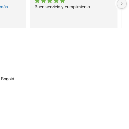
 más
Buen servicio y cumplimiento
E
l
, Bogotá