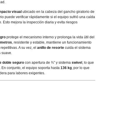
dad.
mpacto visual
ubicado en la cabeza del gancho giratorio de
rio puede verificar rápidamente si el equipo sufrió una caída
rse. Esto mejora la inspección diaria y evita riesgos
gro
protege el mecanismo interno y prolonga la vida útil del
 metros
, resistente y estable, mantiene un funcionamiento
epetitivas. A su vez, el
anillo de resorte
cuida el sistema
s suave.
e doble seguro
con apertura de ¾” y sistema
swivel
, lo que
d. En conjunto, el equipo soporta hasta
136 kg
, por lo que
dera para labores exigentes.