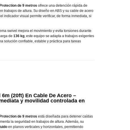
l Protection de 9 metros
ofrece una detención rápida de
n trabajos de altura. Su diseño en ABS y su cable de acero
el indicador visual permite verificar, de forma inmediata, si
tema swivel mejora el movimiento y evita torsiones durante
 carga de
136 kg
, este equipo se adapta a trabajos exigentes
na solución confiable, estable y práctica para tareas
l 6m (20ft) En Cable De Acero –
nmediata y movilidad controlada en
l Protection de 9 metros
está diseñada para detener caídas
umenta la seguridad en trabajos de altura. Además, su
luido
en planos verticales y horizontales, permitiendo