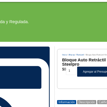
ada y Regulada.
Inicio
/
Alturas
/
Retráctil
/ Bloque Auto Retráctil 6
Bloque Auto Retráctil
Steelpro
$
0
Agregar al Presup
Información
Descripción
Calif