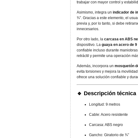
trabajar con mayor control y estabili
Asimismo, integra un
indicador de i
¾”. Gracias a este elemento, el usua
previa y, por lo tanto, si debe retira
innecesarios.
Por otro lado, la
carcasa en ABS ne
dispositivo. La
guaya en acero de 9
confiable incluso durante maniobras r
retráctil y permite una operación má
Además, incorpora un
mosquetón d
evita torsiones y mejora la movilida
ofrece una solución confiable y dura
🔹
Descripción técnica
Longitud: 9 metros
Cable: Acero resistente
Carcasa: ABS negro
Gancho: Giratorio de ¾”