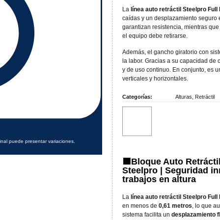
La
línea auto retráctil Steelpro Ful
caídas y un desplazamiento seguro e
garantizan resistencia, mientras que 
el equipo debe retirarse.
Además, el gancho giratorio con sis
la labor. Gracias a su capacidad de
y de uso continuo. En conjunto, es u
verticales y horizontales.
Categorías:
Alturas
,
Retráctil
inal puede presentar variaciones.
🟩Bloque Auto Retrácti
Steelpro | Seguridad i
trabajos en altura
La
línea auto retráctil Steelpro Ful
en menos de
0,61 metros
, lo que a
sistema facilita un
desplazamiento f