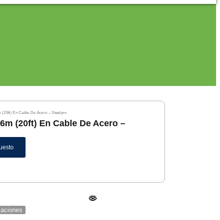
m (20ft) En Cable De Acero – Steelpro
 6m (20ft) En Cable De Acero –
uesto
icaciones