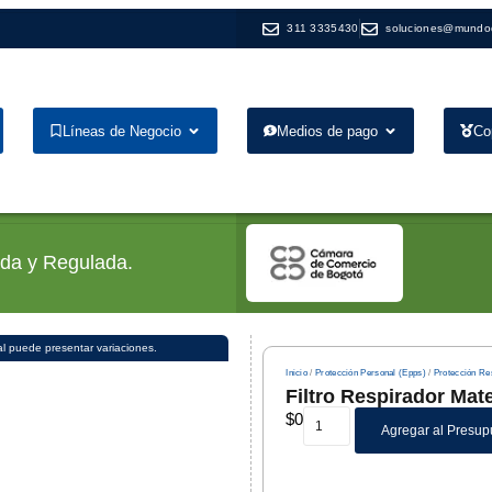
311 3335430
soluciones@mundo
Líneas de Negocio
Medios de pago
Co
ada y Regulada.
al puede presentar variaciones.
Inicio
/
Protección Personal (Epps)
/
Protección Res
Filtro Respirador Mat
$
0
Agregar al Presup