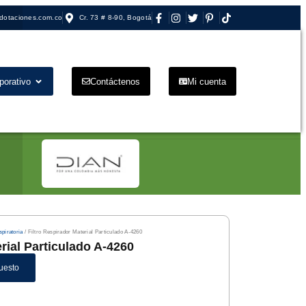
dotaciones.com.co
Cr. 73 # 8-90, Bogotá
porativo
Contáctenos
Mi cuenta
piratoria
/ Filtro Respirador Material Particulado A-4260
erial Particulado A-4260
uesto