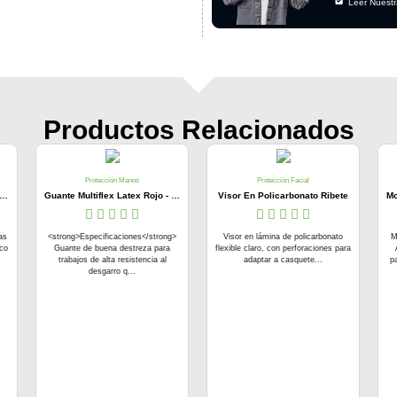
Leer Nuestr
Productos Relacionados
Protección Manos
Protección Facial
je Portátil Graduable Dieléctrico - 2170055 Arseg
Guante Multiflex Latex Rojo - Steelpro
Visor En Policarbonato Ribete
as
<strong>Especificaciones</strong>
Visor en lámina de policarbonato
M
ico
Guante de buena destreza para
flexible claro, con perforaciones para
trabajos de alta resistencia al
adaptar a casquete...
pa
desgarro q...