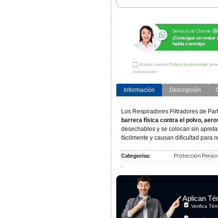
Servicio al Cliente
On
¡Consigue un mejor 
habla conmigo
Acepta nuestra
Política de privacidad
prime
conversación.
Información
Descripción
Los Respiradores Filtradores de Part
barrera física contra el polvo, aero
desechables y se colocan sin apretar 
fácilmente y causan dificultad para re
Categorías:
Protección Person
Aplican Té
Verifica Té