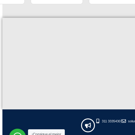
311 3335430
sol
¡Consigue el mejor