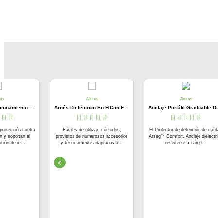
ras
Alturas
Alturas
Eslinga De Posicionamiento Graduable A-0356dg
Arnés Dieléctrico En H Con Faja Lumbar A-0350hdl
Ancla
protección contra
Fáciles de utilizar, cómodos,
El Protector de detención de caíd
n y soportan al
provistos de numerosos accesorios
Arseg™ Comfort. Anclaje dielectr
ción de re...
y técnicamente adaptados a...
resistente a carga...