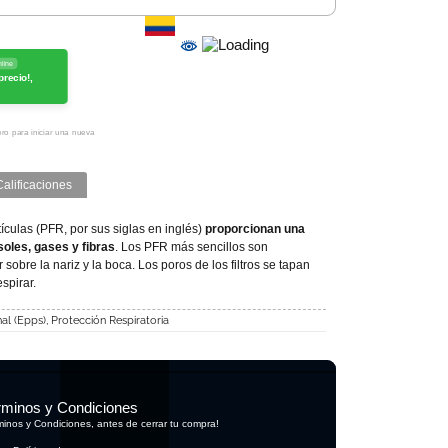
line
precio!,
ro para iniciar una nueva
Calificaciones
ículas (PFR, por sus siglas en inglés)
proporcionan una
soles, gases y fibras
. Los PFR más sencillos son
sobre la nariz y la boca. Los poros de los filtros se tapan
spirar.
al (Epps)
,
Protección Respiratoria
rminos y Condiciones
rminos y Condiciones, antes de cerrar tu compra!