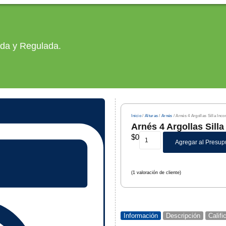
ada y Regulada.
Inicio
/
Alturas
/
Arnés
/ Arnés 4 Argollas Silla Inc
Arnés 4 Argollas Sill
$
0
Agregar al Presup
(
1
valoración de cliente)
Información
Descripción
Calif