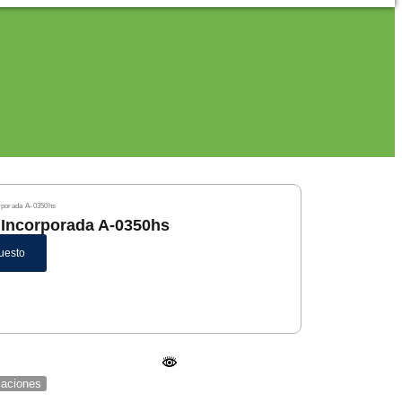
orporada A-0350hs
a Incorporada A-0350hs
uesto
icaciones