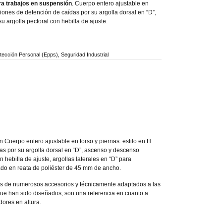
ra trabajos en suspensión
. Cuerpo entero ajustable en
ciones de detención de caídas por su argolla dorsal en “D”,
 argolla pectoral con hebilla de ajuste.
tección Personal (Epps)
,
Seguridad Industrial
 Cuerpo entero ajustable en torso y piernas. estilo en H
as por su argolla dorsal en “D”, ascenso y descenso
n hebilla de ajuste, argollas laterales en “D” para
cado en reata de poliéster de 45 mm de ancho.
stos de numerosos accesorios y técnicamente adaptados a las
 que han sido diseñados, son una referencia en cuanto a
dores en altura.