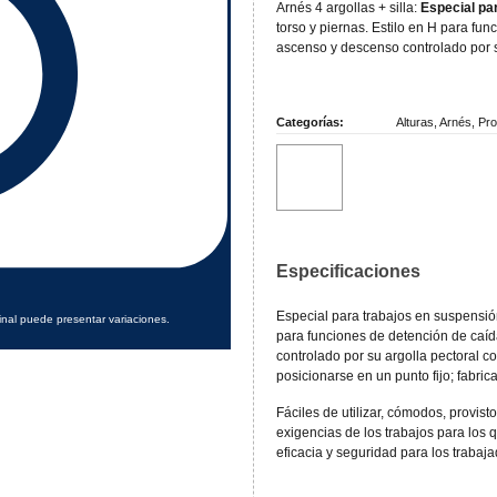
Arnés 4 argollas + silla:
Especial pa
torso y piernas. Estilo en H para fun
ascenso y descenso controlado por su
Categorías:
Alturas
,
Arnés
,
Pro
Especificaciones
Especial para trabajos en suspensión
inal puede presentar variaciones.
para funciones de detención de caíd
controlado por su argolla pectoral co
posicionarse en un punto fijo; fabri
Fáciles de utilizar, cómodos, provi
exigencias de los trabajos para los
eficacia y seguridad para los trabaja