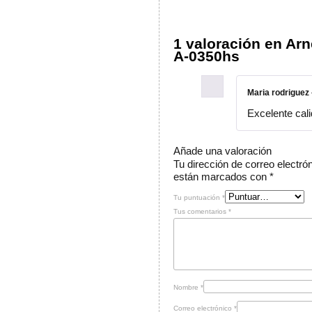
1 valoración en
Arn
A-0350hs
Maria rodriguez
Excelente cal
Añade una valoración
Tu dirección de correo electró
están marcados con
*
Tu puntuación
*
Tus comentarios
*
Nombre
*
Correo electrónico
*