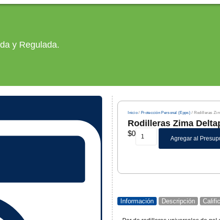
ada y Regulada.
Inicio
/
Protección Personal (Epps)
/ Rodilleras Zi
Rodilleras Zima Delta
$
0
Agregar al Presup
Información
Descripción
Calif