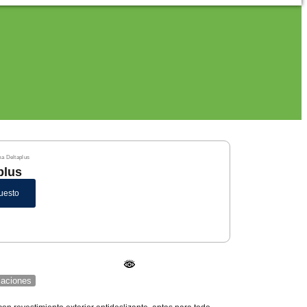
ma Deltaplus
plus
uesto
icaciones