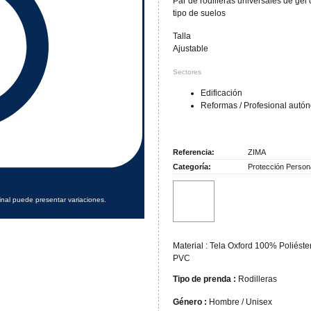
Par de rodilleras universales de gel 
tipo de suelos
Talla
Ajustable
Sectores
Edificación
Reformas / Profesional autó
Referencia:
ZIMA
Categoría:
Protección Person
inal puede presentar variaciones.
Material : Tela Oxford 100% Poliés
PVC
Tipo de prenda :
Rodilleras
Género :
Hombre / Unisex