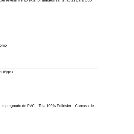
con revestimiento exterior antideslizante, aptas para todo
nomo
al (Epps)
ter Impregnado de PVC – Tela 100% Poliéster – Carcasa de