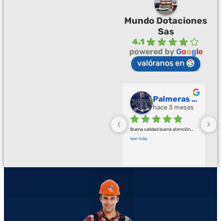
Mundo Dotaciones
Sas
4.1
powered by
G
o
o
g
l
e
valóranos en
Palmeras Doradas
hace 3 meses
Buena calidad buena atención
... 
leer más