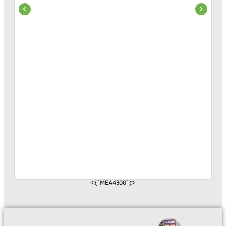
ᕙ(`MEA4300´)ᕗ