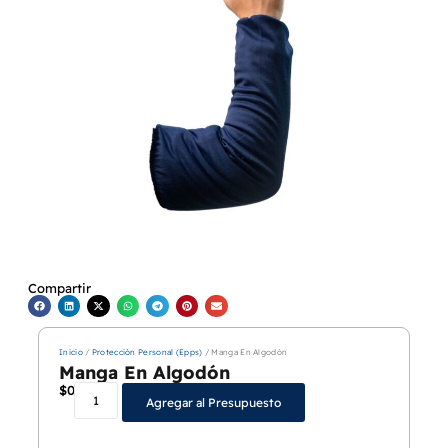
Compartir
Inicio
/
Protección Personal (Epps)
/ Manga En Algodón
Manga En Algodón
$
0
Agregar al Presupuesto