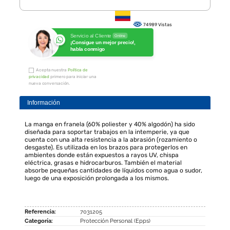
74989 Vistas
Servicio al Cliente
Online
¡Consigue un mejor precio!,
habla conmigo
Acepta nuestra
Política de
privacidad
primero para iniciar una
nueva conversación.
Información
La manga en franela (60% poliester y 40% algodón) ha sido
diseñada para soportar trabajos en la intemperie, ya que
cuenta con una alta resistencia a la abrasión (rozamiento o
desgaste). Es utilizada en los brazos para protegerlos en
ambientes donde están expuestos a rayos UV, chispa
eléctrica, grasas e hidrocarburos. También el material
absorbe pequeñas cantidades de líquidos como agua o sudor,
luego de una exposición prolongada a los mismos.
Referencia:
7031205
Categoría:
Protección Personal (Epps)