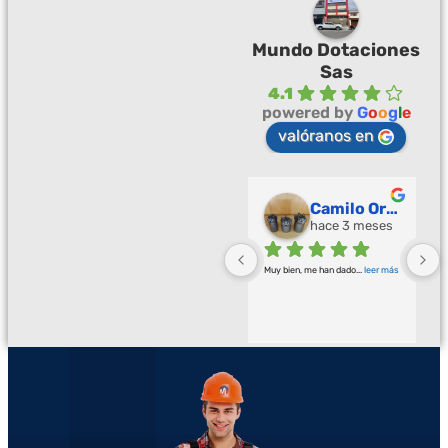
Mundo Dotaciones
Sas
4.1
powered by
G
o
o
g
l
e
valóranos en
Palmeras Doradas
Camilo Ortegón
hace 3 meses
hace 3 meses
Buena calidad buena atención
... 
Muy bien, me han dado
... 
leer más
leer más