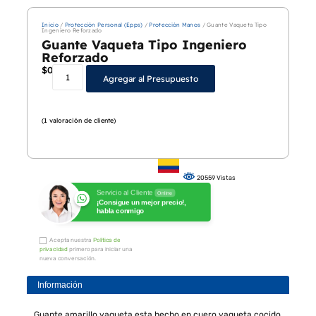
Inicio
/
Protección Personal (Epps)
/
Protección Manos
/ Guante Vaqueta Tipo
Ingeniero Reforzado
Guante Vaqueta Tipo Ingeniero
Reforzado
$
0
Agregar al Presupuesto
(
1
valoración de cliente)
20559 Vistas
Servicio al Cliente
Online
¡Consigue un mejor precio!,
habla conmigo
Acepta nuestra
Política de
privacidad
primero para iniciar una
nueva conversación.
Información
Guante amarillo vaqueta esta hecho en cuero vaqueta cocido