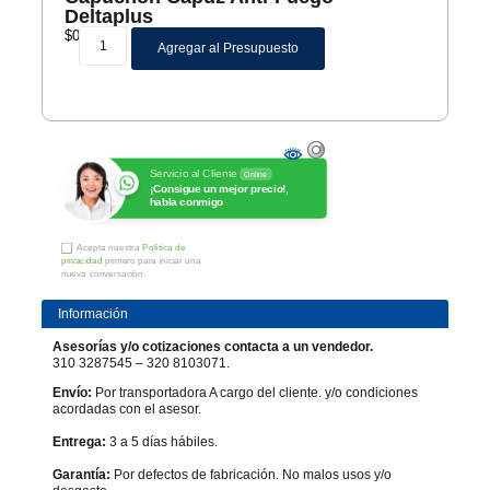
Deltaplus
$
0
Agregar al Presupuesto
Servicio al Cliente
Online
¡Consigue un mejor precio!,
habla conmigo
Acepta nuestra
Política de
privacidad
primero para iniciar una
nueva conversación.
Información
Asesorías y/o cotizaciones contacta a un vendedor.
310 3287545 – 320 8103071.
Envío:
Por transportadora A cargo del cliente. y/o condiciones
acordadas con el asesor.
Entrega:
3 a 5 días hábiles.
Garantía:
Por defectos de fabricación. No malos usos y/o