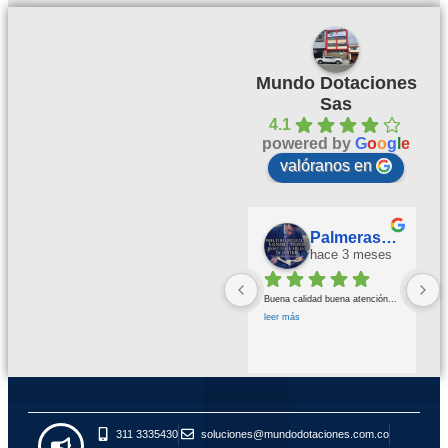
Mundo Dotaciones
Sas
4.1
powered by
G
o
o
g
l
e
valóranos en
Palmeras Doradas
hace 3 meses
Buena calidad buena atención
... 
leer más
311 3335430
soluciones@mundodotaciones.com.co