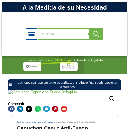
A la Medida de su Necesidad
Somos una
Empresa 100% Legal
Certificada y Regulada.
Las fotos son representaciones gráficas, el producto final puede presentar
variaciones.
Compartir
Inicio
/
Protección Personal (Epps)
/ Capuchon Capuz Anti-Fuego Deltaplus
Capuchon Capuz Anti-Fuego