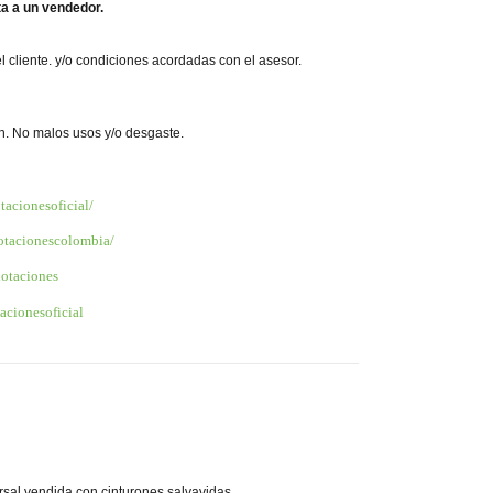
ta a un vendedor.
l cliente. y/o condiciones acordadas con el asesor.
n. No malos usos y/o desgaste.
acionesoficial/
otacionescolombia/
otaciones
cionesoficial
sal vendida con cinturones salvavidas.