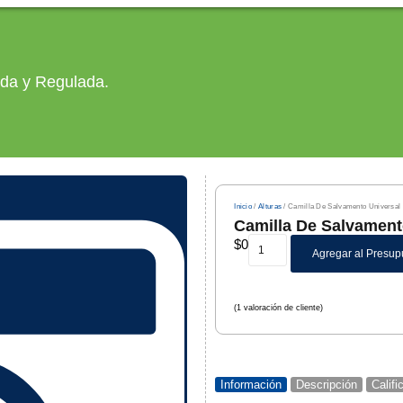
ada y Regulada.
Inicio
/
Alturas
/ Camilla De Salvamento Universal 
Camilla De Salvament
$
0
Agregar al Presup
(
1
valoración de cliente)
Información
Descripción
Calif