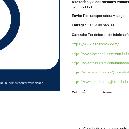
Asesorías y/o cotizaciones contac
3209858950.
Envío:
Por transportadora A cargo de
Entrega:
3 a 5 días hábiles.
Garantía:
Por defectos de fabricació
https://www.facebook.com/
https://www.facebook.com/mundodot
https://www.instagram.com/mundod
https://www.youtube.com/@mundod
https://www.tiktok.com/@mundodota
inal puede presentar variaciones.
Categoría:
Alturas
Camilla de salvamento univer