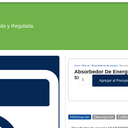
ada y Regulada.
Inicio
/
Alturas
/
Absorbedores de energía
/ Absorbe
Absorbedor De Energ
$
0
Agregar al Presup
Información
Descripción
Calif