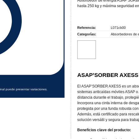
Absorbedor de energía ASAP’SORB
hasta 250 kg y máxima seguridad en 
Referencia:
L071cb00
Categorías:
Absorbedores de 
ASAP’SORBER AXESS –
El ASAP’SORBER AXESS es un absorb
inal puede presentar variaciones.
sistemas anticaídas móviles ASAP o
distancia durante el trabajo, prote
Incorpora una cinta interna de desg
protegida por una funda robusta con 
Además, está certificado para rescat
solución versátil y segura para traba
Beneficios clave del producto: