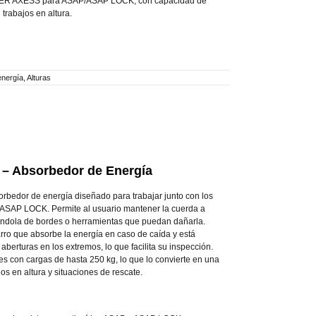
ER AXESS para ASAP/ASAP LOCK, con capacidad de
trabajos en altura.
energía
,
Alturas
 Absorbedor de Energía
edor de energía diseñado para trabajar junto con los
 ASAP LOCK. Permite al usuario mantener la cuerda a
giéndola de bordes o herramientas que puedan dañarla.
arro que absorbe la energía en caso de caída y está
aberturas en los extremos, lo que facilita su inspección.
es con cargas de hasta 250 kg, lo que lo convierte en una
jos en altura y situaciones de rescate.