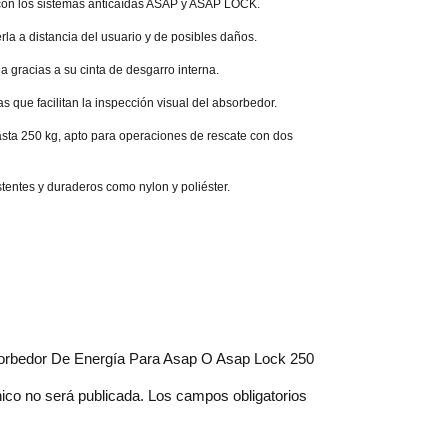
con los sistemas anticaídas ASAP y ASAP LOCK.
rla a distancia del usuario y de posibles daños.
a gracias a su cinta de desgarro interna.
s que facilitan la inspección visual del absorbedor.
asta 250 kg, apto para operaciones de rescate con dos
stentes y duraderos como nylon y poliéster.
bsorbedor De Energía Para Asap O Asap Lock 250
nico no será publicada.
Los campos obligatorios