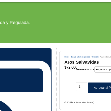
ada y Regulada.
Inicio
/
Salud y Emergencias
/
Rescate
/ Aros Salv
Aros Salvavidas
$
72.600
REFERENCIAS
Agregar al 
(
3
Calificaciones de clientes)