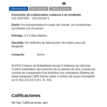
Información
Descripción
Calificaciones
Asesorías y/o cotizaciones contacta a un vendedor.
310 3287545 – 320 8103071.
Envío:
Por transportadora A cargo del cliente. y/o condiciones
acordadas con el asesor.
Entrega:
3 a 5 días hábiles.
Garantía:
Por defectos de fabricación. No malos usos y/o
desgaste.
Categoría:
Buceo
ALPHA Chaleco de flotabilidad dorsal 4 sistemas de válvulas
Control automático del volumen de la cámara de aire a través de
correas de compresión Dos bolsillos con cremallera Sistema de
lastre integrado 1000 Denier nylon 4 anillos de acero inoxidable
en D TALLAS XS S M L XL XXL
Calificaciones
No hay Calificaciones aún.