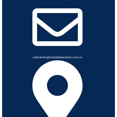
I
A
B
L
E
S
soluciones@mundodotaciones.com.co