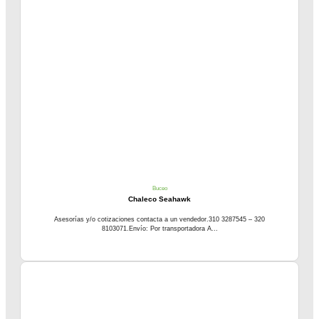
Buceo
Chaleco Seahawk
Asesorías y/o cotizaciones contacta a un vendedor.310 3287545 – 320
8103071.Envío: Por transportadora A...