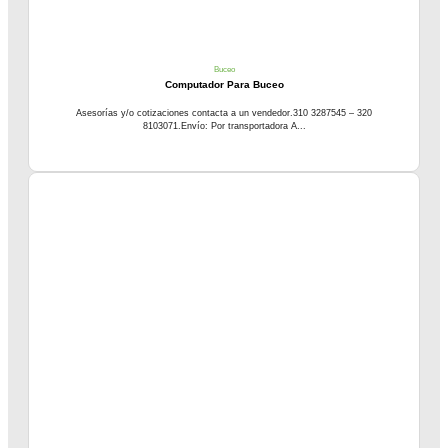
Buceo
Computador Para Buceo
Asesorías y/o cotizaciones contacta a un vendedor.310 3287545 – 320
8103071.Envío: Por transportadora A...