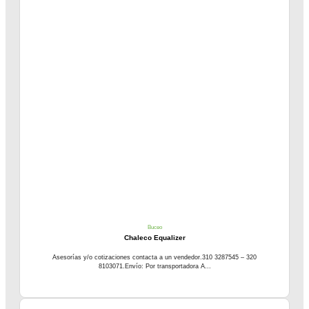
Buceo
Chaleco Equalizer
Asesorías y/o cotizaciones contacta a un vendedor.310 3287545 – 320
8103071.Envío: Por transportadora A...