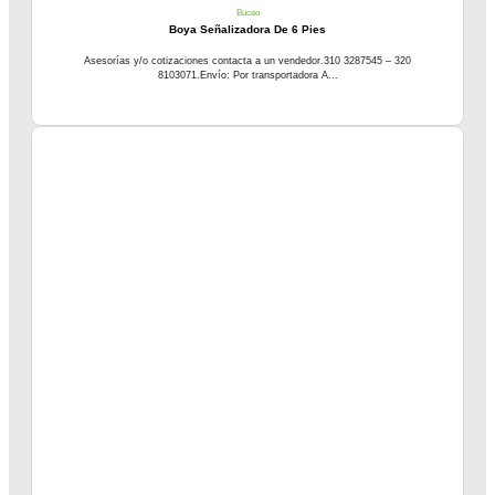
Buceo
Boya Señalizadora De 6 Pies
Asesorías y/o cotizaciones contacta a un vendedor.310 3287545 – 320
8103071.Envío: Por transportadora A...