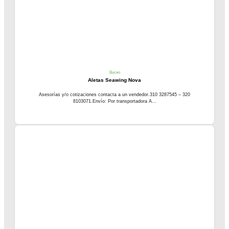
Buceo
Aletas Seawing Nova
Asesorías y/o cotizaciones contacta a un vendedor.310 3287545 – 320
8103071.Envío: Por transportadora A...