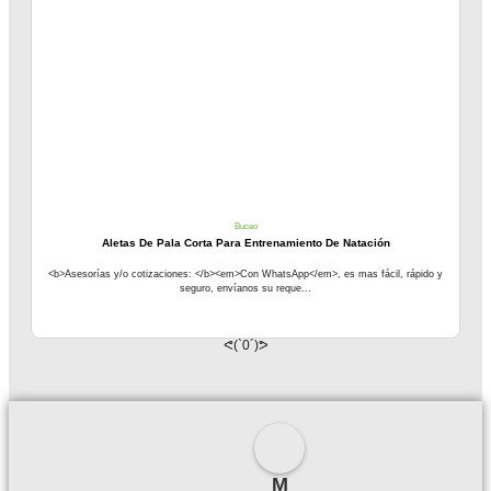
Buceo
Aletas De Pala Corta Para Entrenamiento De Natación
<b>Asesorías y/o cotizaciones: </b><em>Con WhatsApp</em>, es mas fácil, rápido y
seguro, envíanos su reque...
ᕙ(`0´)ᕗ
M