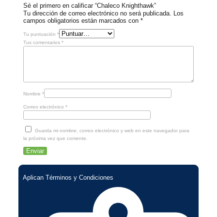
Sé el primero en calificar “Chaleco Knighthawk”
Tu dirección de correo electrónico no será publicada.
Los
campos obligatorios están marcados con
*
Tu puntuación
*
Tus comentarios
*
Nombre
*
Correo electrónico
*
Guarda mi nombre, correo electrónico y web en este navegador para
la próxima vez que comente.
Aplican Términos y Condiciones