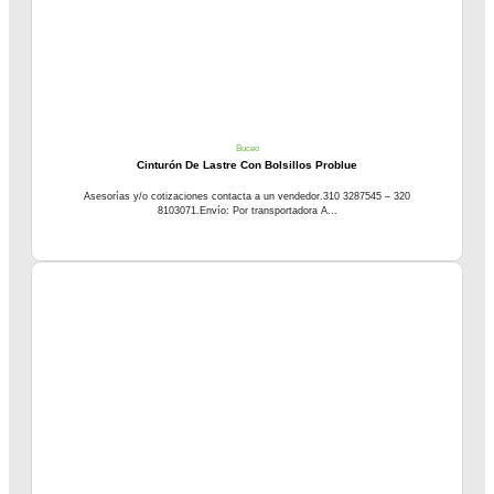
Buceo
Cinturón De Lastre Con Bolsillos Problue
Asesorías y/o cotizaciones contacta a un vendedor.310 3287545 – 320
8103071.Envío: Por transportadora A...