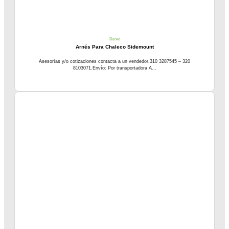
Buceo
Arnés Para Chaleco Sidemount
Asesorías y/o cotizaciones contacta a un vendedor.310 3287545 – 320
8103071.Envío: Por transportadora A...