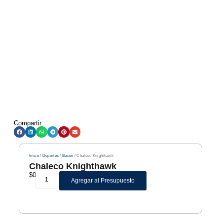
Compartir
Inicio
/
Deportes
/
Buceo
/ Chaleco Knighthawk
Chaleco Knighthawk
$
0
Agregar al Presupuesto