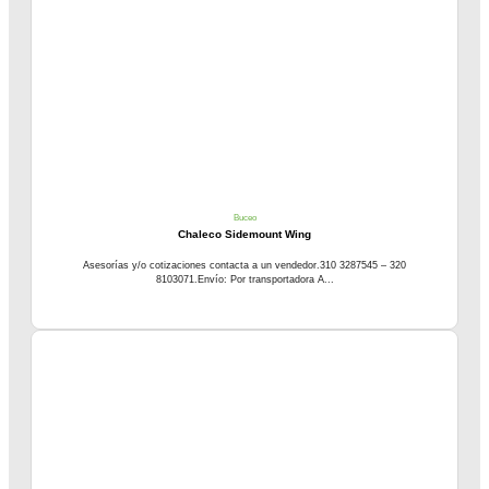
Buceo
Chaleco Sidemount Wing
Asesorías y/o cotizaciones contacta a un vendedor.310 3287545 – 320
8103071.Envío: Por transportadora A...