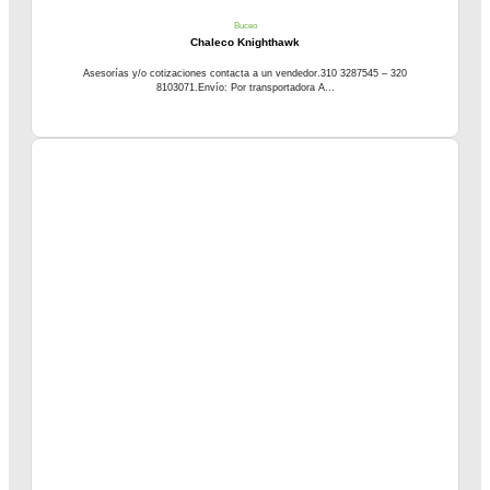
Buceo
Chaleco Knighthawk
Asesorías y/o cotizaciones contacta a un vendedor.310 3287545 – 320
8103071.Envío: Por transportadora A...