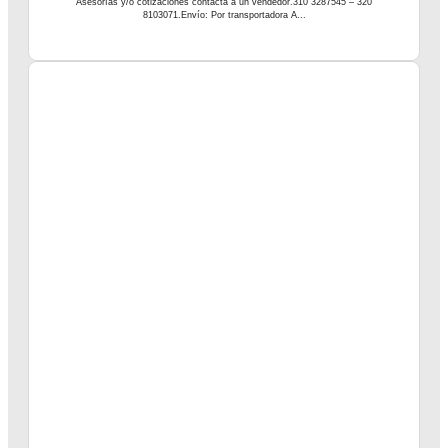
Asesorías y/o cotizaciones contacta a un vendedor.310 3287545 – 320
8103071.Envío: Por transportadora A...