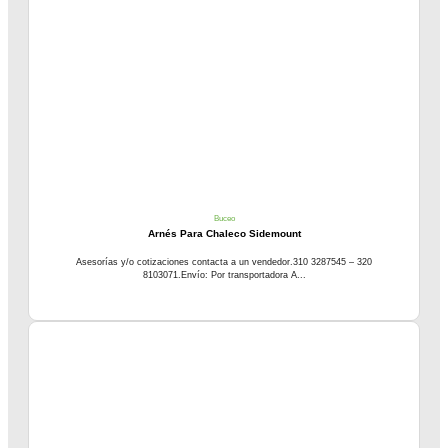
Buceo
Arnés Para Chaleco Sidemount
Asesorías y/o cotizaciones contacta a un vendedor.310 3287545 – 320
8103071.Envío: Por transportadora A...