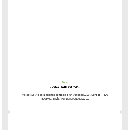
Buceo
Aletas Twin Jet Max.
Asesorías y/o cotizaciones contacta a un vendedor.310 3287545 – 320
8103071.Envío: Por transportadora A...