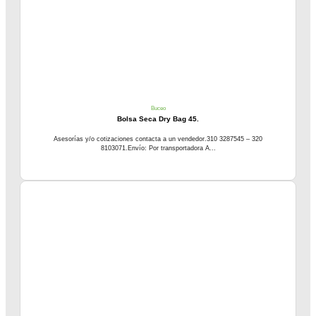
Buceo
Bolsa Seca Dry Bag 45.
Asesorías y/o cotizaciones contacta a un vendedor.310 3287545 – 320
8103071.Envío: Por transportadora A...