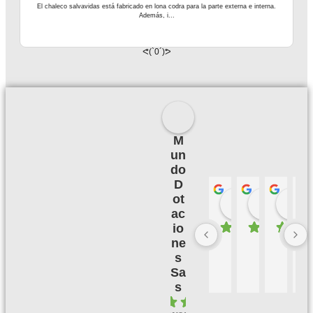
El chaleco salvavidas está fabricado en lona codra para la parte externa e interna.
Además, i...
ᕙ(`0´)ᕗ
M
un
do
D
ot
Palmeras 
Camil
hace 3 meses
hace 3
h
ac
io
ne
B
M
B
E
u
u
u
X
s
e
y 
e
C
Sa
n
bi
n 
E
s
a 
e
s
L
4.1
c
n, 
er
E