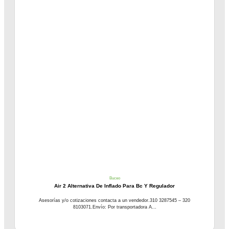
Buceo
Air 2 Alternativa De Inflado Para Bc Y Regulador
Asesorías y/o cotizaciones contacta a un vendedor.310 3287545 – 320
8103071.Envío: Por transportadora A...