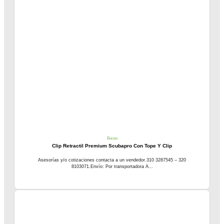
Buceo
Clip Retractil Premium Scubapro Con Tope Y Clip
Asesorías y/o cotizaciones contacta a un vendedor.310 3287545 – 320
8103071.Envío: Por transportadora A...