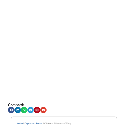
Compartir
Inicio
/
Deportes
/
Buceo
/ Chaleco Sidemount Wing