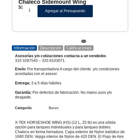
Chaleco Sidemount Wing
$
0
Agregar al Presupuesto
Información
Descripción
Calificaciones
Asesorías y/o cotizaciones contacta a un vendedor.
310 3287545 – 320 8103071.
Envío:
Por transportadora A cargo del cliente. y/o condiciones
acordadas con el asesor.
Entrega:
3 a 5 días hábiles.
Garantía:
Por defectos de fabricación. No malos usos y/o
desgaste.
Categoría:
Buceo
X-TEK HORSESHOE WING (HS) (12 L, 25 lb) es una sólida
opción para tanques individuales y para tanques dobles.
Chaleco en forma herradura. Capa exterior de Nylon balístico de
1680 DEN. Vejiga interior de Nylon de 420 DEN. El Flujo de Aire