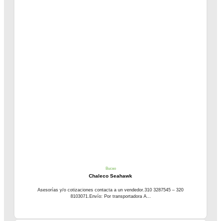
Buceo
Chaleco Seahawk
Asesorías y/o cotizaciones contacta a un vendedor.310 3287545 – 320
8103071.Envío: Por transportadora A...