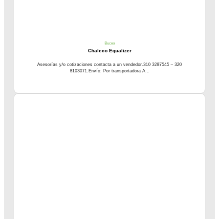
Buceo
Chaleco Equalizer
Asesorías y/o cotizaciones contacta a un vendedor.310 3287545 – 320
8103071.Envío: Por transportadora A...