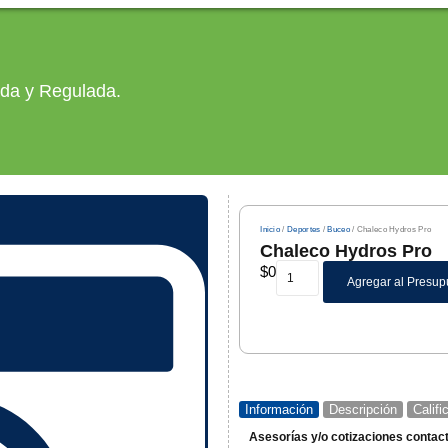
ada y Regulada.
Inicio
/
Deportes
/
Buceo
/ Chaleco Hydros Pro
Chaleco Hydros Pro
$
0
Agregar al Presup
Información
Descripción
Calif
Asesorías y/o cotizaciones contac