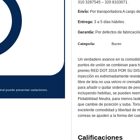
310 3287545 – 320 8103071.
Envío:
Por transportadora A cargo de
Entrega:
3 a 5 días hábiles.
Garantía:
Por defectos de fabricació
Categoría:
Buceo
Un verdadero avance en la comodida
puntos de unión se combinan para h
premio RED DOT 2016 POR SU DISE
inyección es extremadamente resisten
libre de tela no usa velcro ni crema
para añadir o quitar sistemas de pe
inal puede presentar variaciones.
incluyendo hebillas, se pueden reem
Flotabilidad Neutra, para menos lastr
que cambie de posición y suba. Torso
excelente comodidad y libertad de 
correas se ajusten a la forma del c
Calificaciones