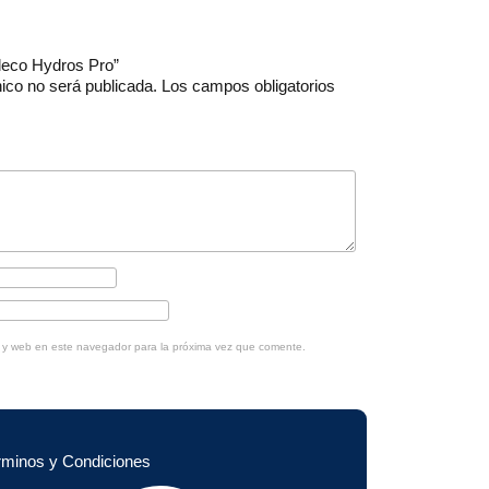
aleco Hydros Pro”
nico no será publicada.
Los campos obligatorios
o y web en este navegador para la próxima vez que comente.
rminos y Condiciones