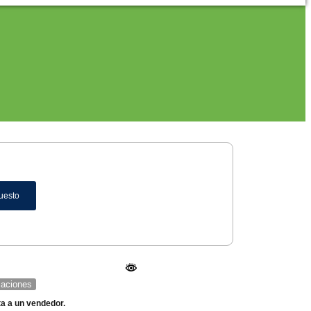
uesto
icaciones
ta a un vendedor.