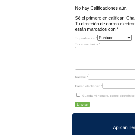
No hay Calificaciones aún.
Sé el primero en calificar “Ch
Tu dirección de correo electró
están marcados con
*
Tu puntuación
*
Tus comentarios
*
Nombre
*
Correo electrónico
*
Guarda mi nombre, correo electrónic
Aplican Té