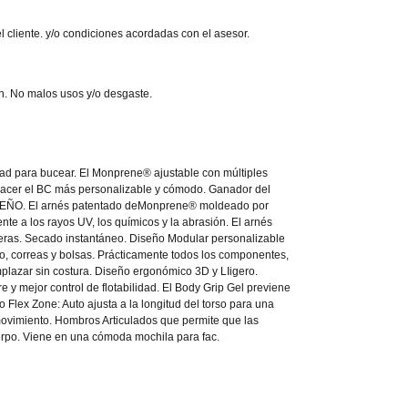
l cliente. y/o condiciones acordadas con el asesor.
n. No malos usos y/o desgaste.
d para bucear. El Monprene® ajustable con múltiples
acer el BC más personalizable y cómodo. Ganador del
ÑO. El arnés patentado deMonprene® moldeado por
te a los rayos UV, los químicos y la abrasión. El arnés
lleras. Secado instantáneo. Diseño Modular personalizable
so, correas y bolsas. Prácticamente todos los componentes,
plazar sin costura. Diseño ergonómico 3D y LIigero.
e y mejor control de flotabilidad. El Body Grip Gel previene
 Flex Zone: Auto ajusta a la longitud del torso para una
movimiento. Hombros Articulados que permite que las
uerpo. Viene en una cómoda mochila para fac.