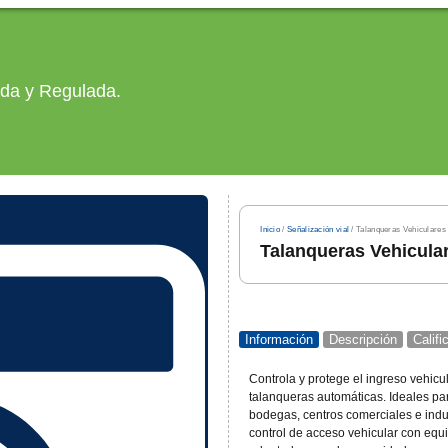
ada y Regulada.
Inicio
/
Señalización vial
/ Talanqueras Vehiculares
Talanqueras Vehicula
Información
Descripción
Calif
Controla y protege el ingreso vehic
talanqueras automáticas. Ideales pa
bodegas, centros comerciales e ind
control de acceso vehicular con equi