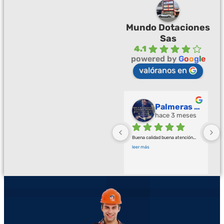
Mundo Dotaciones
Sas
4.1
powered by
G
o
o
g
l
e
valóranos en
Palmeras Doradas
hace 3 meses
Buena calidad buena atención
... 
leer más