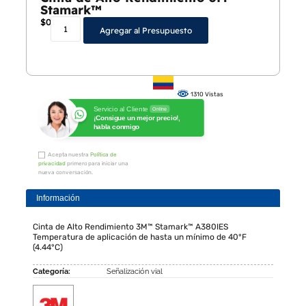
Stamark™
$
0
Agregar al Presupuesto
1310 Vistas
Servicio al Cliente
Online
¡Consigue un mejor precio!,
habla conmigo
Acepta nuestra
Política de
privacidad
primero para iniciar una
nueva conversación.
Información
Cinta de Alto Rendimiento 3M™ Stamark™ A380IES
Temperatura de aplicación de hasta un mínimo de 40°F
(4.44°C)
Categoría:
Señalización vial