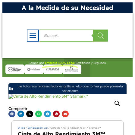
A la Medida de su Necesidad
Somos una
Empresa 100% Legal
Certificada y Regulada.
Las fotos son representaciones gráficas, el producto final puede presentar
variaciones.
Compartir
Inicio
/
Señalización vial
/ Cinta de Alto Rendimiento 3M™ Stamark™
Cinta de Alto Rendimiento 3M™