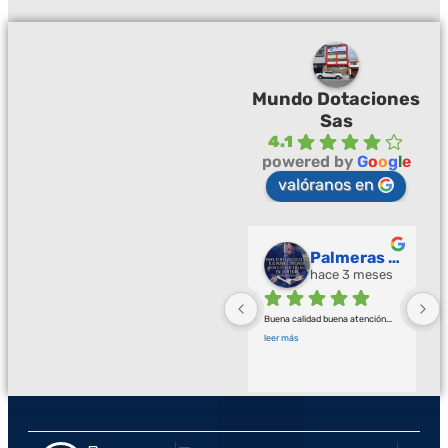
Mundo Dotaciones
Sas
4.1
powered by
G
o
o
g
l
e
valóranos en
Palmeras Doradas
hace 3 meses
Buena calidad buena atención
... 
leer más