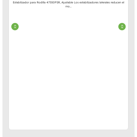
Estabilizador para Rodilla 47550PSR, Ajustable Los estabilizadores laterales reducen el
mo...