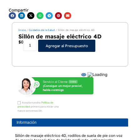
Compartir
Inicio
/
Cuidados de la Salud
/ Sillón de masaje eléctrico 4D
Sillón de masaje eléctrico 4D
$
0
Agregar al Presupuesto
Servicio al Cliente
Online
¡Consigue un mejor precio!,
habla conmigo
Acepta nuestra
Política de
privacidad
primero para iniciar una
nueva conversación.
Información
Sillón de masaje eléctrico 4D, rodillos de suela de pie con voz