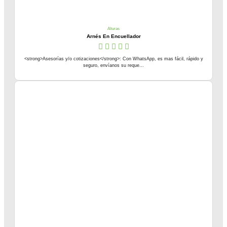
Alturas
Arnés En Encuellador
<strong>Asesorías y/o cotizaciones</strong>: Con WhatsApp, es mas fácil, rápido y
seguro, envíanos su reque...