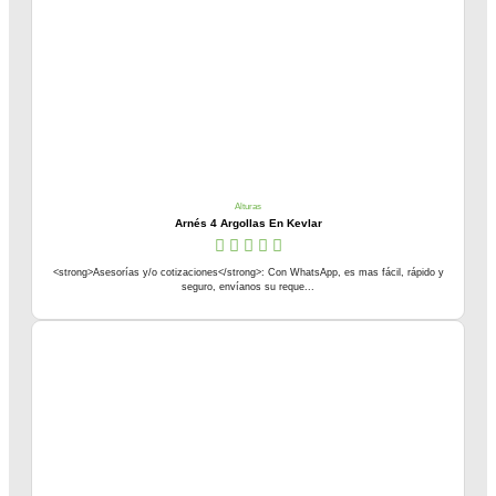
Alturas
Arnés 4 Argollas En Kevlar
<strong>Asesorías y/o cotizaciones</strong>: Con WhatsApp, es mas fácil, rápido y
seguro, envíanos su reque...