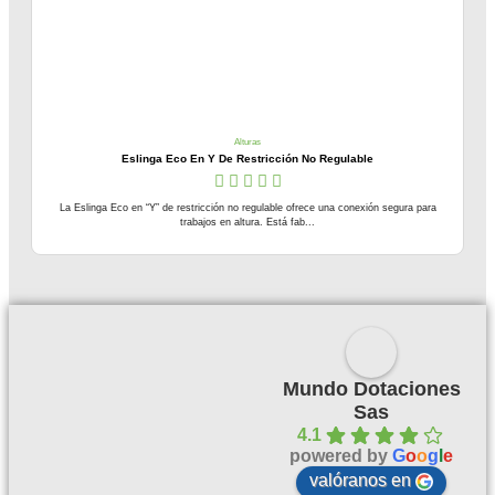
Alturas
Eslinga Eco En Y De Restricción No Regulable
La Eslinga Eco en “Y” de restricción no regulable ofrece una conexión segura para
trabajos en altura. Está fab...
Mundo Dotaciones
Sas
4.1
powered by
G
o
o
g
l
e
valóranos en