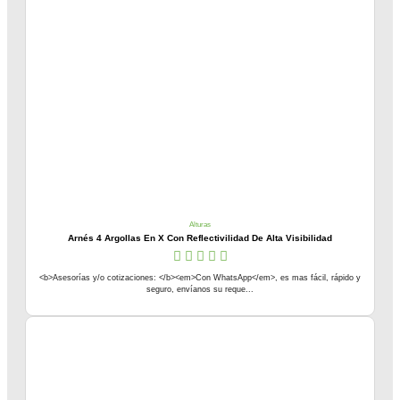
Alturas
Arnés 4 Argollas En X Con Reflectivilidad De Alta Visibilidad
<b>Asesorías y/o cotizaciones: </b><em>Con WhatsApp</em>, es mas fácil, rápido y
seguro, envíanos su reque...