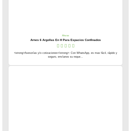
Alturas
Arnes 6 Argollas En H Para Espacios Confinados
<strong>Asesorías y/o cotizaciones</strong>: Con WhatsApp, es mas fácil, rápido y
seguro, envíanos su reque...