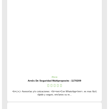
Alturas
Arnés De Seguridad Multiproposito - 1170209
<b>👉👉 Asesorías y/o cotizaciones: </b><em>Con WhatsApp</em>, es mas fácil,
rápido y seguro, envíanos su re...