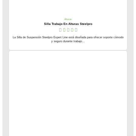
Alturas
Silla Trabajo En Alturas Steelpro
La Silla de Suspensión Steelpro Expert Line está diseñada para ofrecer soporte cómodo
y seguro durante trabajo...