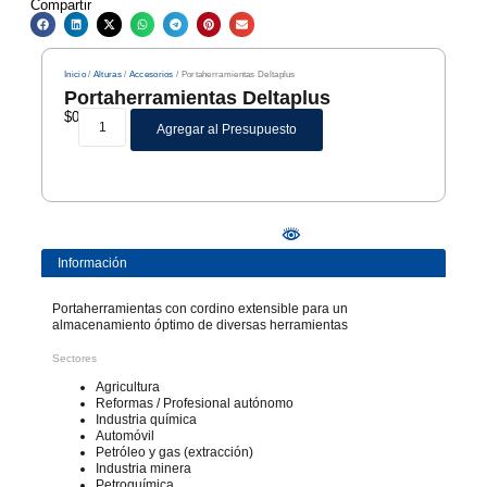
Compartir
Inicio
/
Alturas
/
Accesorios
/ Portaherramientas Deltaplus
Portaherramientas Deltaplus
$
0
Agregar al Presupuesto
Información
Portaherramientas con cordino extensible para un
almacenamiento óptimo de diversas herramientas
Sectores
Agricultura
Reformas / Profesional autónomo
Industria química
Automóvil
Petróleo y gas (extracción)
Industria minera
Petroquímica