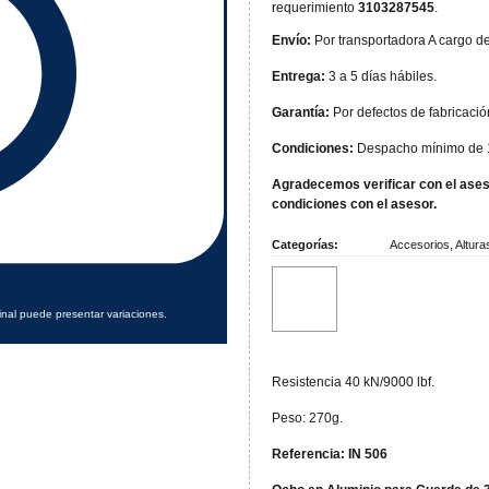
requerimiento
3103287545
.
Envío:
Por transportadora A cargo de
Entrega:
3 a 5 días hábiles.
Garantía:
Por defectos de fabricació
Condiciones:
Despacho mínimo de 1
Agradecemos verificar con el aseso
condiciones con el asesor.
Categorías:
Accesorios
,
Altura
inal puede presentar variaciones.
Resistencia 40 kN/9000 lbf.
Peso: 270g.
Referencia: IN 506