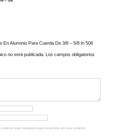
/8 – 5/8
ho En Aluminio Para Cuerda De 3/8 – 5/8 In 506
nico no será publicada.
Los campos obligatorios
o y web en este navegador para la próxima vez que comente.