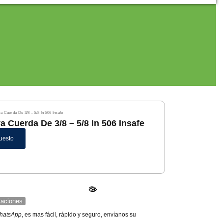
 Cuerda De 3/8 – 5/8 In 506 Insafe
 Cuerda De 3/8 – 5/8 In 506 Insafe
uesto
icaciones
hatsApp
, es mas fácil, rápido y seguro, envíanos su