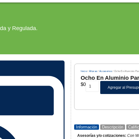
ada y Regulada.
Inicio
/
Alturas
/
Accesorios
/ Ocho En Aluminio Para
Ocho En Aluminio Para
$
0
Agregar al Presup
Información
Descripción
Calif
Asesorías y/o cotizaciones:
Con W