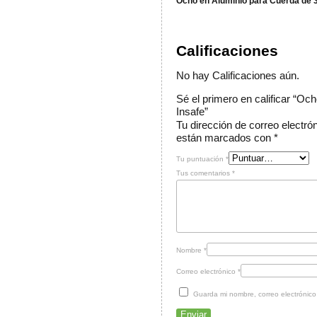
Ocho en Aluminio para Cuerda de 3
Calificaciones
No hay Calificaciones aún.
Sé el primero en calificar “Oc
Insafe”
Tu dirección de correo electró
están marcados con
*
Tu puntuación
*
Tus comentarios
*
Nombre
*
Correo electrónico
*
Guarda mi nombre, correo electrónic