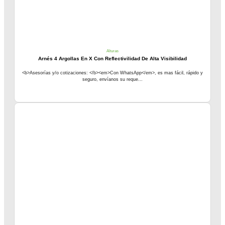
Alturas
Arnés 4 Argollas En X Con Reflectivilidad De Alta Visibilidad
<b>Asesorías y/o cotizaciones: </b><em>Con WhatsApp</em>, es mas fácil, rápido y
seguro, envíanos su reque...