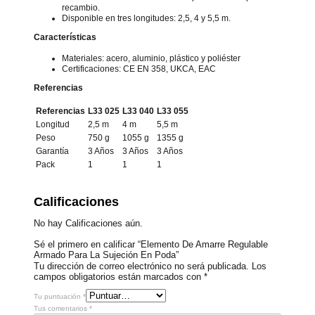
recambio.
Disponible en tres longitudes: 2,5, 4 y 5,5 m.
Características
Materiales: acero, aluminio, plástico y poliéster
Certificaciones: CE EN 358, UKCA, EAC
Referencias
Referencias
L33 025
L33 040
L33 055
Longitud
2,5 m
4 m
5,5 m
Peso
750 g
1055 g
1355 g
Garantía
3 Años
3 Años
3 Años
Pack
1
1
1
Calificaciones
No hay Calificaciones aún.
Sé el primero en calificar “Elemento De Amarre Regulable
Armado Para La Sujeción En Poda”
Tu dirección de correo electrónico no será publicada.
Los
campos obligatorios están marcados con
*
Tu puntuación
*
Tus comentarios
*