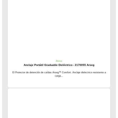
Alturas
Anclaje Portátil Graduable Dieléctrico - 2170055 Arseg
El Protector de detención de caídas Arseg™ Comfort. Anclaje dielectrico resistente a
carga...