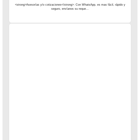
<strong>Asesorías y/o cotizaciones</strong>: Con WhatsApp, es mas fácil, rápido y
seguro, envíanos su reque...