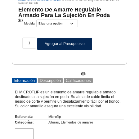
Inicio
/
Alturas
/
Elementos de amarre
/ Elemento De Amarre Regulable Armado Para La
Sujeción En Poda
Elemento De Amarre Regulable
Armado Para La Sujeción En Poda
$
0
Medida
Agregar al Presupuesto
Información
Descripción
Calificaciones
El MICROFLIP es un elemento de amarre regulable armado
destinado a la sujeción en poda. Su alma de cable limita el
riesgo de corte y permite un desplazamiento fácil por el tronco.
Su color amarillo asegura una excelente visibilidad.
Referencia:
Microflip
Categorías:
Alturas
,
Elementos de amarre