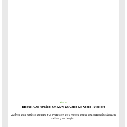
Alturas
Bloque Auto Retráctil 6m (20ft) En Cable De Acero - Steelpro
La línea auto retráctil Steelpro Full Protection de 9 metros ofrece una detención rápida de
caídas y un despla...