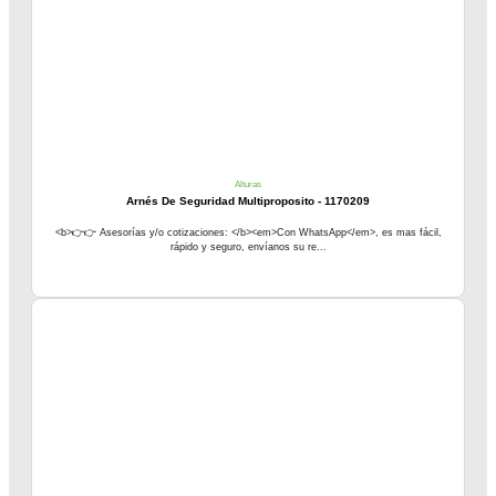
Alturas
Arnés De Seguridad Multiproposito - 1170209
<b>👉👉 Asesorías y/o cotizaciones: </b><em>Con WhatsApp</em>, es mas fácil,
rápido y seguro, envíanos su re...