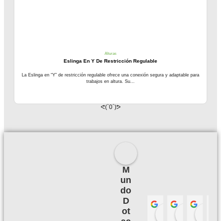
Alturas
Eslinga En Y De Restricción Regulable
La Eslinga en “Y” de restricción regulable ofrece una conexión segura y adaptable para
trabajos en altura. Su...
ᕙ(`0´)ᕗ
M
un
do
D
ot
Palmeras 
Camil
hace 3 meses
hace 3
h