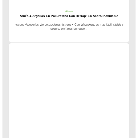
Alturas
Arnés 4 Argollas En Poliuretano Con Herraje En Acero Inoxidable
<strong>Asesorías y/o cotizaciones</strong>: Con WhatsApp, es mas fácil, rápido y
seguro, envíanos su reque...