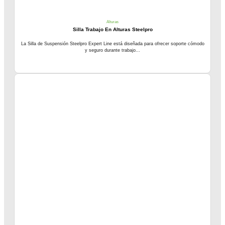
Alturas
Silla Trabajo En Alturas Steelpro
La Silla de Suspensión Steelpro Expert Line está diseñada para ofrecer soporte cómodo
y seguro durante trabajo...