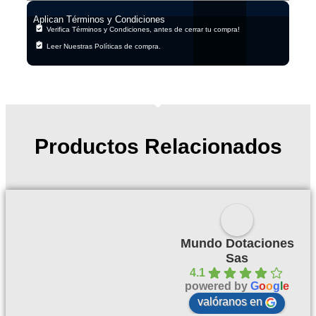
Aplican Términos y Condiciones
Verifica Términos y Condiciones, antes de cerrar tu compra!
Leer Nuestras Políticas de compra.
Productos Relacionados
Mundo Dotaciones
Sas
4.1
powered by
G
o
o
g
l
e
valóranos en