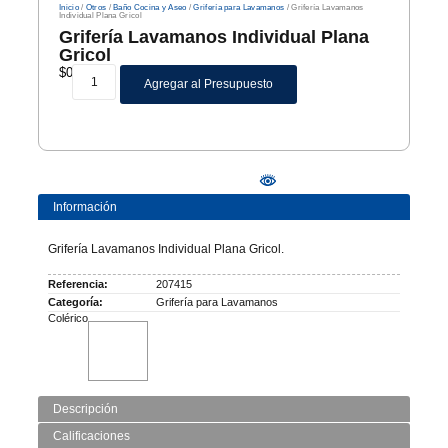
Inicio
/
Otros
/
Baño Cocina y Aseo
/
Grifería para Lavamanos
/ Grifería Lavamanos
Individual Plana Gricol
Grifería Lavamanos Individual Plana
Gricol
$
0
Agregar al Presupuesto
Información
Grifería Lavamanos Individual Plana Gricol.
Referencia:
207415
Categoría:
Grifería para Lavamanos
Colérico
Descripción
Calificaciones