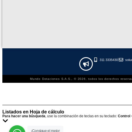
311 3335430
sol
Mundo Dotaciones S.A.S., © 2026, todos los derechos reserva
Listados en Hoja de cálculo
Para hacer una búsqueda
, use la combinación de teclas en su teclado:
Control 
¡Consigue el mejor