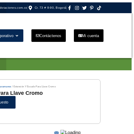
dotaciones.com.co
Cr. 73 # 8-90, Bogotá
porativo
Contáctenos
Mi cuenta
 Lavamanos
/ Extensión Y Escudo Para Llave Cromo
Para Llave Cromo
uesto