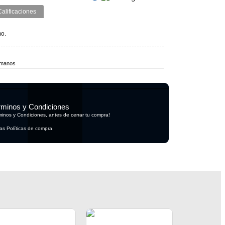
Calificaciones
mo.
amanos
rminos y Condiciones
rminos y Condiciones, antes de cerrar tu compra!
as Políticas de compra.