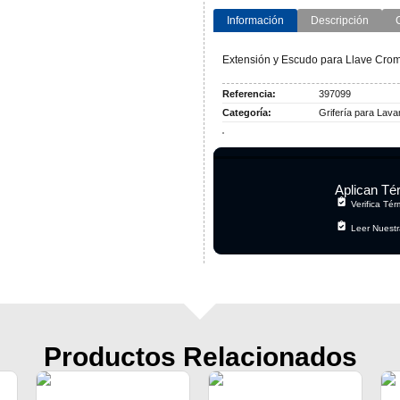
Información
Descripción
Extensión y Escudo para Llave Cro
Referencia:
397099
Categoría:
Grifería para Lav
Aplican Té
Verifica Té
Leer Nuestr
Productos Relacionados