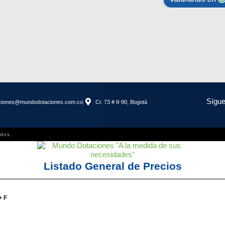
Sígue
uciones@mundodotaciones.com.co
Cr. 73 # 8-90, Bogotá
dos.
Listado General de Precios
+ F