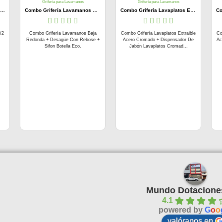
Grifería para Lavamanos
Grifería para Lavamanos
Desviador Bronce Tipo Registro 1/2 Pulgada Negro
Combo Grifería Lavamanos Baja Redonda + Desagüe Con Rebose + Sifon Botella Eco
Combo Grifería Lavaplatos Extraible Acero Cromado + Dispensador De Jabón Lavaplatos Cromado
/2
Combo Grifería Lavamanos Baja
Combo Grifería Lavaplatos Extraible
Co
Redonda + Desagüe Con Rebose +
Acero Cromado + Dispensador De
Ac
Sifon Botella Eco.
Jabón Lavaplatos Cromad...
Palmeras Doradas
hace 3 meses
Mundo Dotacione
4.1
Buena calidad buena 
powered by
G
o
o
atención
... 
leer más
valóranos en