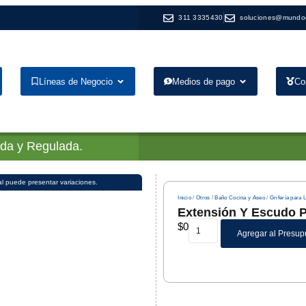
311 3335430
soluciones@mundo
Líneas de Negocio
Medios de pago
Co
ada y Regulada.
al puede presentar variaciones.
Inicio
/
Otros
/
Baño Cocina y Aseo
/
Grifería para
Extensión Y Escudo 
$
0
Agregar al Presup