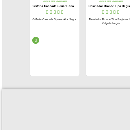
a Lavamanos
Grifería para Lavamanos
Grifería para Lavamanos
Grifería Mono Control Poste Alto Dorado Vintage
Grifería Cascada Square Alta Negra
trol Poste Alto
Grifería Cascada Square Alta Negra.
Desviador Bronce Tipo Registro 1
intage.
Pulgada Negro