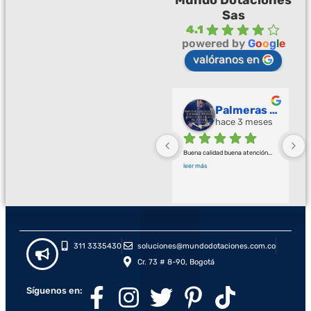
Sas
4.1
powered by
G
o
o
g
l
e
valóranos en
Palmeras Doradas
hace 3 meses
Buena calidad buena atención
... 
leer más
311 3335430
soluciones@mundodotaciones.com.co
Cr. 73 # 8-90, Bogotá
Síguenos en: