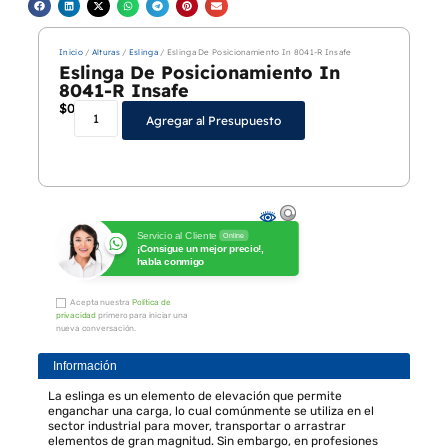
Inicio
/
Alturas
/
Eslinga
/ Eslinga De Posicionamiento In 8041-R Insafe
Eslinga De Posicionamiento In
8041-R Insafe
$
0
Agregar al Presupuesto
Servicio al Cliente
Online
¡Consigue un mejor precio!,
habla conmigo
Acepta nuestra
Política de
privacidad
primero para iniciar una
nueva conversación.
Información
La eslinga es un elemento de elevación que permite
enganchar una carga, lo cual comúnmente se utiliza en el
sector industrial para mover, transportar o arrastrar
elementos de gran magnitud. Sin embargo, en profesiones