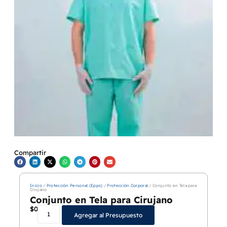
Compartir
Inicio
/
Protección Personal (Epps)
/
Protección Corporal
/ Conjunto en Tela para
Cirujano
Conjunto en Tela para Cirujano
$
0
Agregar al Presupuesto