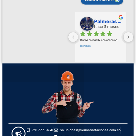
Palmeras Doradas
hace 3 meses
Buena calidad buena atención
... 
leer más
311 3335430
soluciones@mundodotaciones.com.co