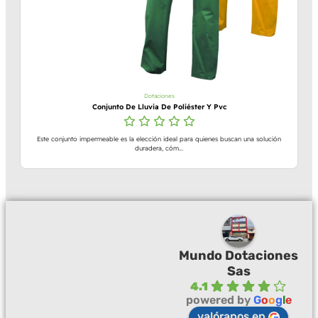
Dotaciones
Conjunto De Lluvia De Poliéster Y Pvc
Este conjunto impermeable es la elección ideal para quienes buscan una solución
duradera, cóm...
Mundo Dotaciones
Sas
4.1
powered by
G
o
o
g
l
e
valóranos en