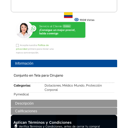
9008 Vistas
Servicio al Cliente
Online
¡Consigue un mejor precio!,
habla conmigo
Acepta nuestra
Política de
privacidad
primero para iniciar una
nueva conversación.
Información
Conjunto en Tela para Cirujano
Categorías:
Dotaciones
,
Médico Mundo
,
Protección
Corporal
Pymedical
Descripción
Calificaciones
Aplican Términos y Condiciones
Verifica Términos y Condiciones, antes de cerrar tu compra!