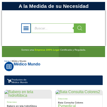
A la Medida de su Necesidad
Somos una
Empresa 100% Legal
Certificada y Regulada.
Inicio
/ Médico Mundo
Médico Mundo
Productos de:
Médico Mundo
Dotaciones
Dotaciones
Bata Consulta Colores
Pymedical
Babero en tela hidrofóbica