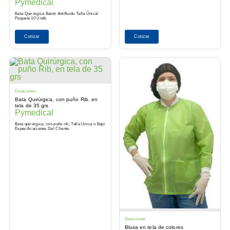
Pymedical
Bata Quirúrgica Batón Antifluido Talla Única/
Paquete 10 Unds
Cotizar
Cotizar
Dotaciones
Bata Quirúrgica, con puño Rib, en
tela de 35 grs
Pymedical
Bata quirúrgica, con puño rib, Talla Unica o Bajo
Especificaciones Del Cliente
Dotaciones
Blusa en tela de colores