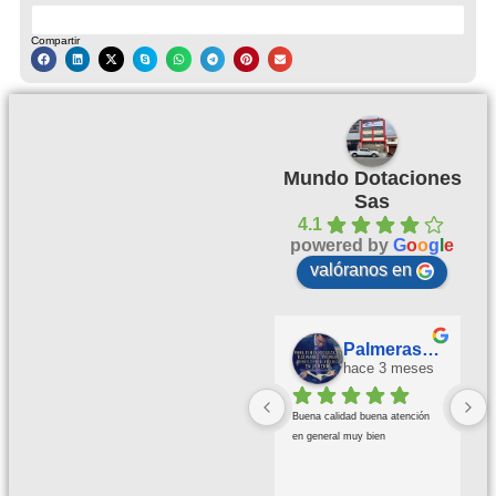
Compartir
Mundo Dotaciones
Sas
4.1
powered by
G
o
o
g
l
e
valóranos en
Palmeras Doradas
hace 3 meses
Buena calidad buena atención 
en general muy bien