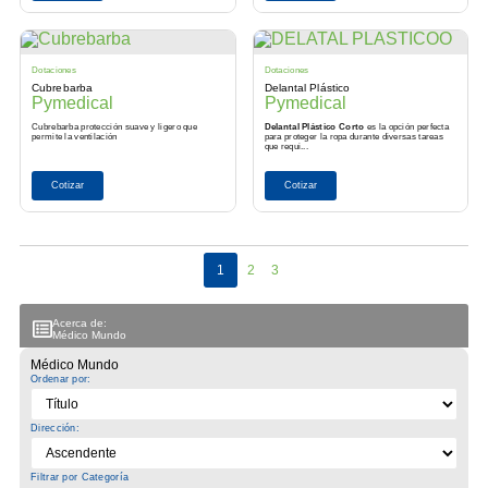
Dotaciones
Dotaciones
Cubrebarba
Delantal Plástico
Pymedical
Pymedical
Cubrebarba protección suave y ligero que
Delantal Plástico Corto
es la opción perfecta
permite la ventilación
para proteger la ropa durante diversas tareas
que requi...
Cotizar
Cotizar
1
2
3
Acerca de:
Médico Mundo
Médico Mundo
Ordenar por:
Dirección:
Filtrar por Categoría