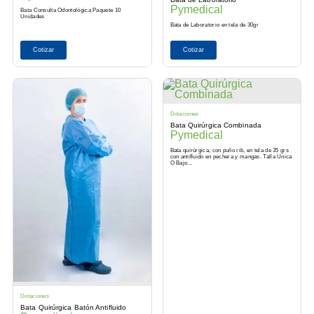
Pymedical
Bata Consulta Odontológica Paquete 10
Unidades
Bata de Laboratorio en tela de 30gr
Cotizar
Cotizar
Dotaciones
Bata Quirúrgica Combinada
Pymedical
Bata quirúrgica, con puño rib, en tela de 35 grs
con antifluido en pechera y mangas. Talla Unica
O Bajo...
Dotaciones
Bata Quirúrgica Batón Antifluido