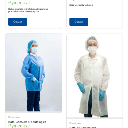
Pymedical
Bata Consulta Colores
Babero en tela hidrofóbica utilizado en
procedimientos odontológicos .
Cotizar
Cotizar
Dotaciones
Bata Consulta Odontológica
Dotaciones
Pymedical
Bata de Laboratorio