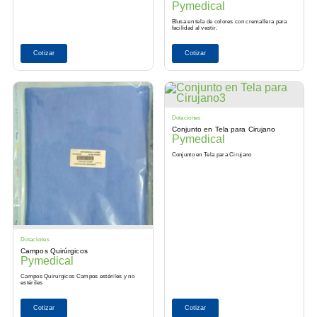
Pymedical
Blusa en tela de colores con cremallera para
facilidad al vestir.
Cotizar
Cotizar
Dotaciones
Conjunto en Tela para Cirujano
Pymedical
Conjunto en Tela para Cirujano
Dotaciones
Campos Quirúrgicos
Pymedical
Campos Quirurgicos Campos estériles y no
estériles
Cotizar
Cotizar