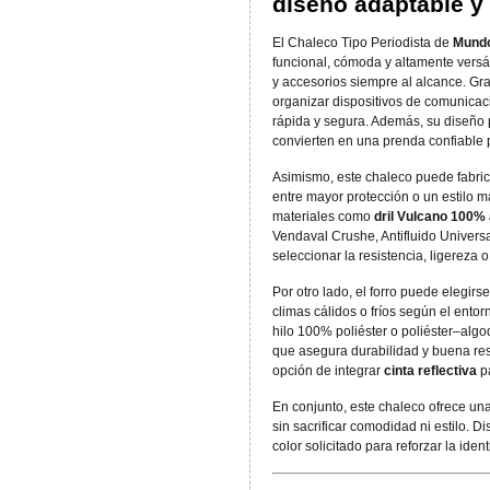
diseño adaptable y 
El Chaleco Tipo Periodista de
Mundo
funcional, cómoda y altamente versá
y accesorios siempre al alcance. Gra
organizar dispositivos de comunicac
rápida y segura. Además, su diseño p
convierten en una prenda confiable 
Asimismo, este chaleco puede fabri
entre mayor protección o un estilo má
materiales como
dril Vulcano 100%
Vendaval Crushe, Antifluido Universa
seleccionar la resistencia, ligereza
Por otro lado, el forro puede elegirs
climas cálidos o fríos según el ento
hilo 100% poliéster o poliéster–algo
que asegura durabilidad y buena res
opción de integrar
cinta reflectiva
pa
En conjunto, este chaleco ofrece una
sin sacrificar comodidad ni estilo. D
color solicitado para reforzar la iden