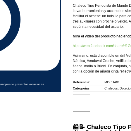
Chaleco Tipo Periodista de Mundo 
llevar herramientas y accesorios sie
facilitar el acceso: un bolsillo para 
tres auxiliares con broche o velcro. 
según la necesidad del usuario.
Mira el video del producto haciendo
https://web.facebook.com/share/r/1
Asimismo, está disponible en dril 
Náutica, Vendaval Crushe, Antifluido
fleece, malla o Brioni. En conjunto,
con la opción de añadir cinta reflecti
Referencia:
MDCHA01
inal puede presentar variaciones.
Categorías:
Chalecos
,
Dotacio
🦺📝 Chaleco Tipo P