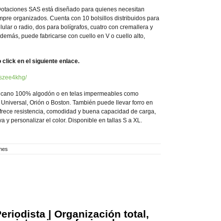
Dotaciones SAS está diseñado para quienes necesitan
mpre organizados. Cuenta con 10 bolsillos distribuidos para
celular o radio, dos para bolígrafos, cuatro con cremallera y
Además, puede fabricarse con cuello en V o cuello alto,
 click en el siguiente enlace.
Gszee4khg/
Vulcano 100% algodón o en telas impermeables como
 Universal, Orión o Boston. También puede llevar forro en
 ofrece resistencia, comodidad y buena capacidad de carga,
va y personalizar el color. Disponible en tallas S a XL.
nes
eriodista
| Organización total,