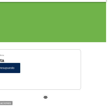
dista
ta
Presupuesto
icaciones