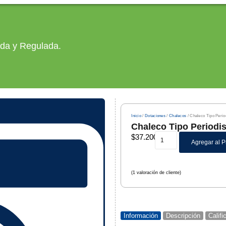
ada y Regulada.
Inicio
/
Dotaciones
/
Chalecos
/ Chaleco Tipo Perio
Chaleco Tipo Periodis
$
37.200
Agregar al 
(
1
valoración de cliente)
Información
Descripción
Calif