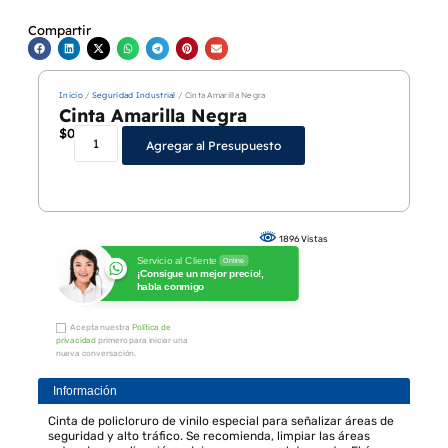
Compartir
Inicio
/
Seguridad Industrial
/ Cinta Amarilla Negra
Cinta Amarilla Negra
$
0
Agregar al Presupuesto
1896 Vistas
Servicio al Cliente
Online
¡Consigue un mejor precio!,
habla conmigo
Acepta nuestra
Política de
privacidad
primero para iniciar una
nueva conversación.
Información
Cinta de policloruro de vinilo especial para señalizar áreas de
seguridad y alto tráfico. Se recomienda, limpiar las áreas