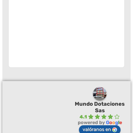
Mundo Dotaciones
Sas
4.1
powered by
G
o
o
g
l
e
valóranos en