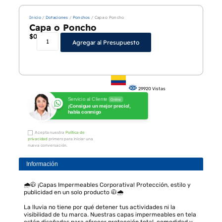
Inicio
/
Dotaciones
/
Ponchos
/ Capa o Poncho
Capa o Poncho
$
0
Agregar al Presupuesto
29920 Vistas
Servicio al Cliente
Online
¡Consigue un mejor precio!,
habla conmigo
Acepta nuestra
Política de
privacidad
primero para iniciar una
nueva conversación.
Información
🌧️🧥 ¡Capas Impermeables Corporativa! Protección, estilo y
publicidad en un solo producto 🧥🌧️
La lluvia no tiene por qué detener tus actividades ni la
visibilidad de tu marca. Nuestras capas impermeables en tela
están diseñadas para ofrecer protección total, comodidad y