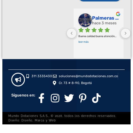
Palmeras Doradas
hace 3 meses
Buena calidad buena atención
... 
leer más
311 3335430
soluciones@mundodotaciones.com.co
Cr. 73 # 8-90, Bogotá
Síguenos en:
Mundo Dotaciones S.A.S., © 2026, todos los derechos reservados.
Diseño: Diseño, Marca y Web