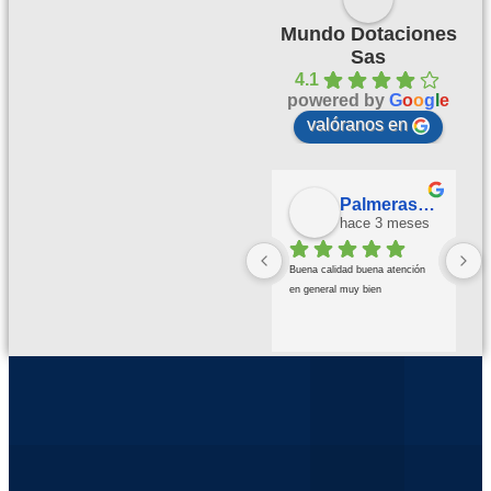
Mundo Dotaciones
Sas
4.1
powered by
G
o
o
g
l
e
valóranos en
Palmeras Doradas
hace 3 meses
Buena calidad buena atención 
en general muy bien