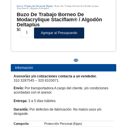
Inicio
/
Protección Personal (Epps)
/ Buzo De Trabajo Borneo De Modacrylique
Staciflam® / Algodón Deltaplus
Buzo De Trabajo Borneo De
Modacrylique Staciflam® / Algodón
Deltaplus
$
0
Agregar al Presupuesto
Información
Asesorías y/o cotizaciones contacta a un vendedor.
310 3287545 – 320 8103071.
Envío:
Por transportadora A cargo del cliente. y/o condiciones
acordadas con el asesor.
Entrega:
3 a 5 días hábiles.
Garantía:
Por defectos de fabricación. No malos usos y/o
desgaste.
Categoría:
Protección Personal (Epps)