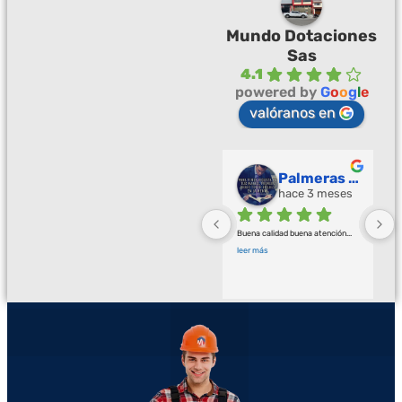
Mundo Dotaciones
Sas
4.1
powered by
G
o
o
g
l
e
valóranos en
Palmeras Doradas
hace 3 meses
Buena calidad buena atención
... 
leer más