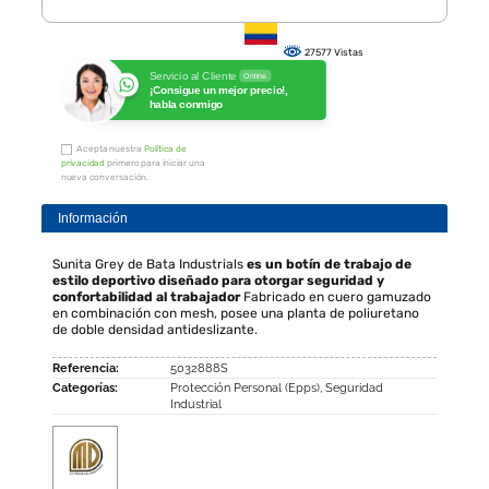
27577 Vistas
Servicio al Cliente
Online
¡Consigue un mejor precio!,
habla conmigo
Acepta nuestra
Política de
privacidad
primero para iniciar una
nueva conversación.
Información
Sunita Grey de Bata Industrials
es un botín de trabajo de
estilo deportivo diseñado para otorgar seguridad y
confortabilidad al trabajador
Fabricado en cuero gamuzado
en combinación con mesh, posee una planta de poliuretano
de doble densidad antideslizante.
Referencia:
5032888S
Categorías:
Protección Personal (Epps)
,
Seguridad
Industrial