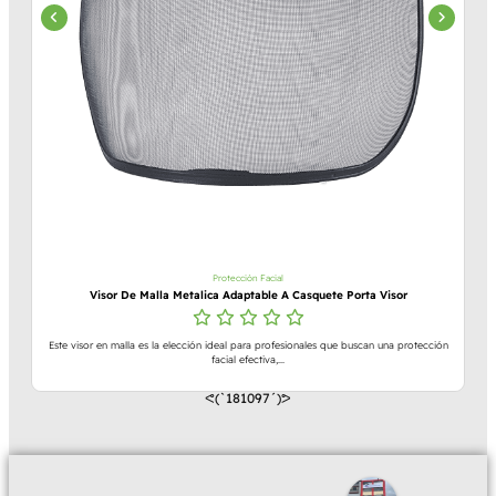
Protección Facial
Visor De Malla Metalica Adaptable A Casquete Porta Visor
Este visor en malla es la elección ideal para profesionales que buscan una protección
facial efectiva,...
ᕙ(`181097´)ᕗ