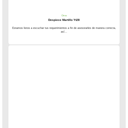
Otros
Despiece Martillo Yt28
Estamos listos a escuchar tus requerimientos a fin de asesorarles de manera correcta,
así...