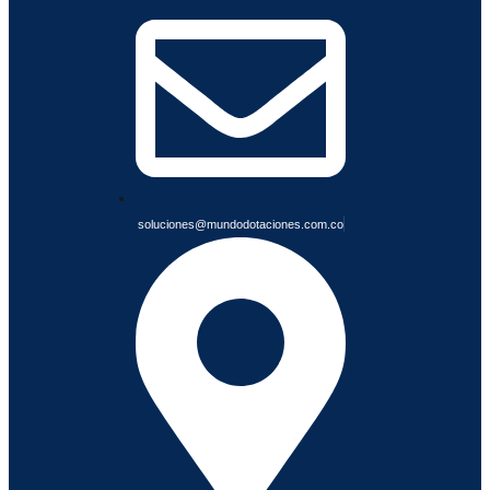
I
A
B
L
E
S
soluciones@mundodotaciones.com.co