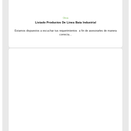
Otros
Listado Productos De Linea Bata Industrial
Estamos dispuestos a escuchar tus requerimientos a fin de asesorarles de manera
correcta...