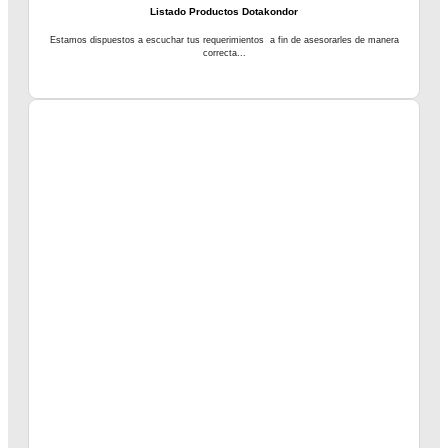
Listado Productos Dotakondor
Estamos dispuestos a escuchar tus requerimientos a fin de asesorarles de manera
correcta...