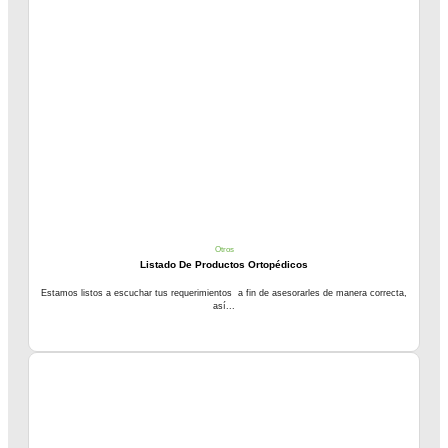
Otros
Listado De Productos Ortopédicos
Estamos listos a escuchar tus requerimientos a fin de asesorarles de manera correcta,
así...