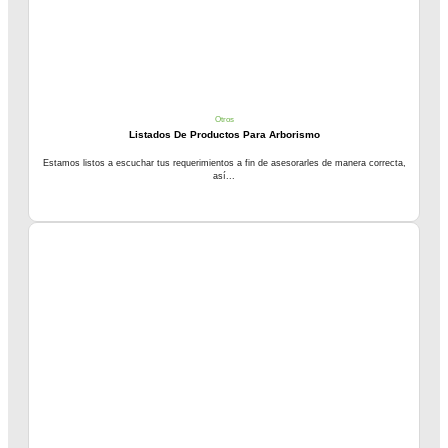
Otros
Listados De Productos Para Arborismo
Estamos listos a escuchar tus requerimientos a fin de asesorarles de manera correcta,
así...