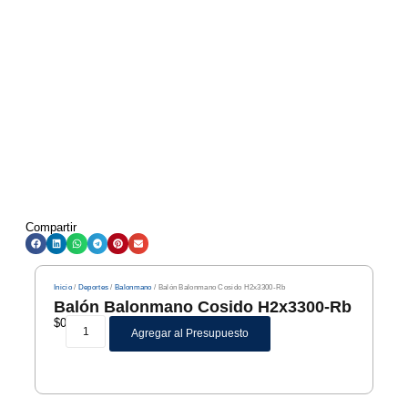
Compartir
Inicio
/
Deportes
/
Balonmano
/ Balón Balonmano Cosido H2x3300-Rb
Balón Balonmano Cosido H2x3300-Rb
$
0
Agregar al Presupuesto