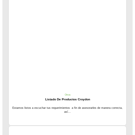
Otros
Listado De Productos Croydon
Estamos listos a escuchar tus requerimientos a fin de asesorarles de manera correcta,
así...