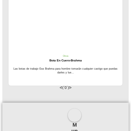
Otros
Bota En Cuero-Brahma
Las botas de trabajo Gus Brahma para hombre tomarán cualquier castigo que puedas
darles y lue...
ᕙ(`0´)ᕗ
M