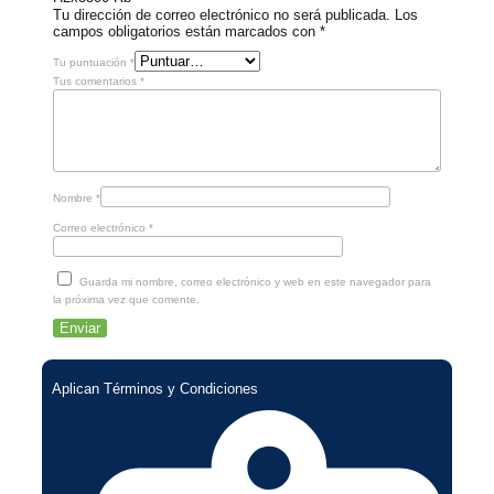
Tu dirección de correo electrónico no será publicada.
Los
campos obligatorios están marcados con
*
Tu puntuación
*
Tus comentarios
*
Nombre
*
Correo electrónico
*
Guarda mi nombre, correo electrónico y web en este navegador para
la próxima vez que comente.
Aplican Términos y Condiciones