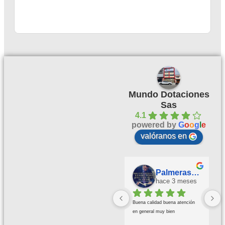
Mundo Dotaciones
Sas
4.1
powered by
G
o
o
g
l
e
valóranos en
Palmeras Doradas
hace 3 meses
Buena calidad buena atención 
en general muy bien