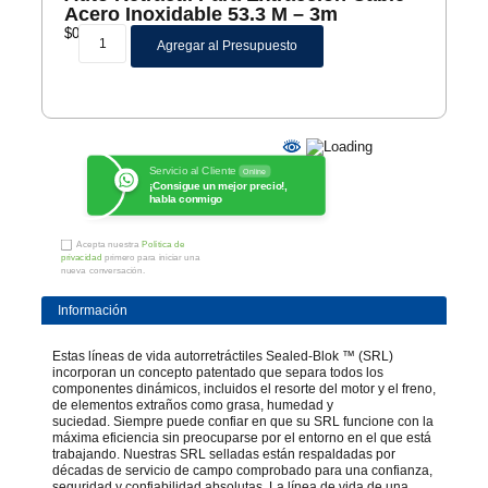
Acero Inoxidable 53.3 M – 3m
$
0
Agregar al Presupuesto
Servicio al Cliente
Online
¡Consigue un mejor precio!,
habla conmigo
Acepta nuestra
Política de
privacidad
primero para iniciar una
nueva conversación.
Información
Estas líneas de vida autorretráctiles Sealed-Blok ™ (SRL)
incorporan un concepto patentado que separa todos los
componentes dinámicos, incluidos el resorte del motor y el freno,
de elementos extraños como grasa, humedad y
suciedad. Siempre puede confiar en que su SRL funcione con la
máxima eficiencia sin preocuparse por el entorno en el que está
trabajando. Nuestras SRL selladas están respaldadas por
décadas de servicio de campo comprobado para una confianza,
seguridad y confiabilidad absolutas. La línea de vida de una