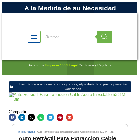
A la Medida de su Necesidad
Somos una
Empresa 100% Legal
Certificada y Regulada.
Las fotos son representaciones gráficas, el producto final puede presentar
variaciones.
Compartir
Inicio
/
Alturas
/ Auto Retráctil Para Extraccion Cable Acero Inoxidable 53.3 M – 3m
Auto Retráctil Para Extraccion Cable