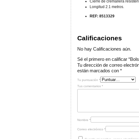
Cierre de cremallera resisten
Longitud 2.1 metros.
REF: 8513329
Calificaciones
No hay Calificaciones aún.
Sé el primero en calificar “Bo
Tu dirección de correo electró
están marcados con
*
Tu puntuación
*
Tus comentarios
*
Nombre
*
Correo electrónico
*