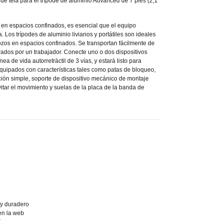
 de tela para el trípode de aluminio Advanced de 7 pies (2,1
e en espacios confinados, es esencial que el equipo
. Los trípodes de aluminio livianos y portátiles son ideales
ozos en espacios confinados. Se transportan fácilmente de
rados por un trabajador. Conecte uno o dos dispositivos
a de vida autorretráctil de 3 vías, y estará listo para
quipados con características tales como patas de bloqueo,
ción simple, soporte de dispositivo mecánico de montaje
itar el movimiento y suelas de la placa de la banda de
 y duradero
en la web