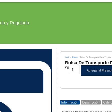
ada y Regulada.
Inicio
/
Alturas
/ Bolsa De Transporte Para Trípode
Bolsa De Transporte 
$
0
Agregar al Presup
Información
Descripción
Calif