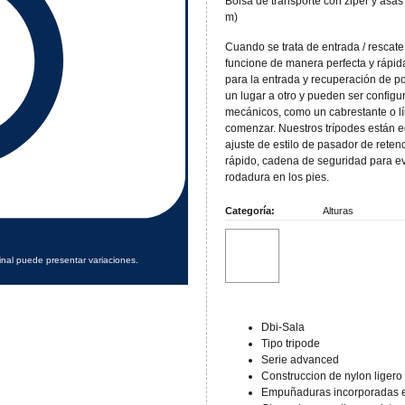
Bolsa de transporte con ziper y asas
m)
Cuando se trata de entrada / rescat
funcione de manera perfecta y rápida
para la entrada y recuperación de p
un lugar a otro y pueden ser configu
mecánicos, como un cabrestante o líne
comenzar. Nuestros trípodes están e
ajuste de estilo de pasador de reten
rápido, cadena de seguridad para ev
rodadura en los pies.
Categoría:
Alturas
inal puede presentar variaciones.
Dbi-Sala
Tipo tripode
Serie advanced
Construccion de nylon ligero
Empuñaduras incorporadas 