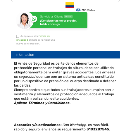
300 Vistas
Servicio al Cliente
Online
¡Consigue un mejor precio!,
habla conmigo
Acepta nuestra
Política de
privacidad
primero para iniciar una
nueva conversación.
Información
El Arnés de Seguridad es parte de los elementos de
protección personal en trabajos de altura, debe ser utilizado
obligatoriamente para evitar graves accidentes. Los
arneses
de seguridad
cuentan con un sistema anticaídas constituido
por un dispositivo de prensión del cuerpo destinado a detener
las caídas.
Siempre controle que todos sus trabajadores cumplan con la
vestimenta y elementos de protección adecuados al trabajo
que están realizando, evite accidentes.
Aplican Términos y Condiciones.
Asesorías y/o cotizaciones:
Con WhatsApp
, es mas fácil,
rápido y seguro, envíanos su requerimiento
3103287545
.