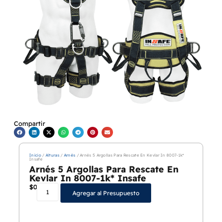
Compartir
Inicio
/
Alturas
/
Arnés
/ Arnés 5 Argollas Para Rescate En Kevlar In 8007-1k*
Insafe
Arnés 5 Argollas Para Rescate En
Kevlar In 8007-1k* Insafe
$
0
Agregar al Presupuesto