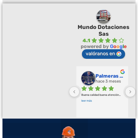
Mundo Dotaciones
Sas
4.1
powered by
G
o
o
g
l
e
valóranos en
Palmeras Doradas
hace 3 meses
Buena calidad buena atención
... 
leer más