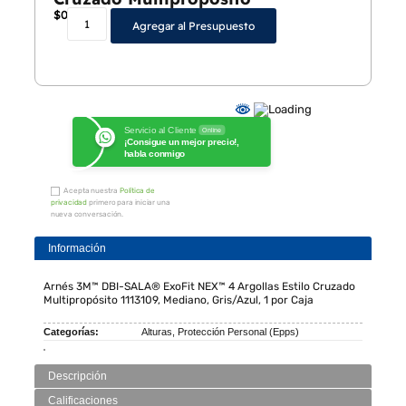
$
0
Agregar al Presupuesto
Servicio al Cliente
Online
¡Consigue un mejor precio!,
habla conmigo
Acepta nuestra
Política de
privacidad
primero para iniciar una
nueva conversación.
Información
Arnés 3M™ DBI-SALA® ExoFit NEX™ 4 Argollas Estilo Cruzado
Multipropósito 1113109, Mediano, Gris/Azul, 1 por Caja
Categorías:
Alturas
,
Protección Personal (Epps)
Descripción
Calificaciones