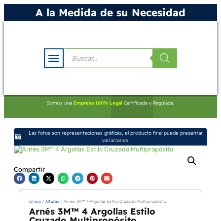
A la Medida de su Necesidad
Somos una
Empresa 100% Legal
Certificada y Regulada.
Las fotos son representaciones gráficas, el producto final puede presentar
variaciones.
Compartir
Inicio
/
Alturas
/ Arnés 3M™ 4 Argollas Estilo Cruzado Multipropósito
Arnés 3M™ 4 Argollas Estilo
Cruzado Multipropósito