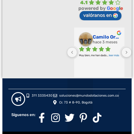
4.1
powered by
G
o
o
g
l
e
valóranos en
Palmeras Doradas
Camilo Ortegón
hace 3 meses
hace 3 meses
Buena calidad buena atención
... 
Muy bien, me han dado
... 
leer más
leer más
311 3335430
soluciones@mundodotaciones.com.co
Cr. 73 # 8-90, Bogotá
Síguenos en: