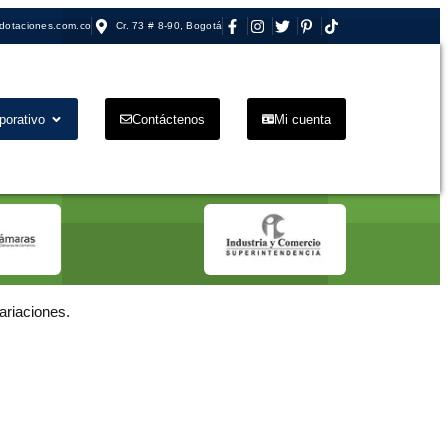
dotaciones.com.co
Cr. 73 # 8-90, Bogotá
porativo
Contáctenos
Mi cuenta
ariaciones.