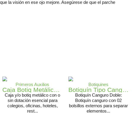
a que la visión en ese ojo mejore. Asegúrese de que el parche
Primeros Auxilios
Botiquines
Caja Botiq Metálico Pequeño 27x22x10
Botiquín Tipo Canguro
Caja y/o botiq metálico con o
Botiquín Canguro Doble:
sin dotación esencial para
Botiquín canguro con 02
colegios, oficinas, hoteles,
bolsillos externos para separar
rest...
elementos...