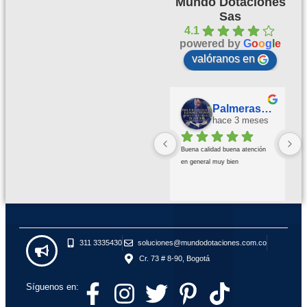
Mundo Dotaciones
Sas
4.1
powered by
G
o
o
g
l
e
valóranos en
Palmeras Doradas
hace 3 meses
Buena calidad buena atención 
en general muy bien
311 3335430
soluciones@mundodotaciones.com.co
Cr. 73 # 8-90, Bogotá
Síguenos en: