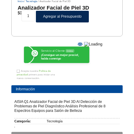
Inicio
/
Tecnología
/ Analizador Facial de Piel 3D
Analizador Facial de Piel 3D
$
0
Agregar al Presupuesto
Servicio al Cliente
Online
¡Consigue un mejor precio!,
habla conmigo
Acepta nuestra
Política de
privacidad
primero para iniciar una
nueva conversación.
Información
AISIA Q1 Analizador Facial de Piel 3D AI Detección de
Problemas de Piel Diagnóstico Análisis Profesional de 8
Espectros Equipos para Salón de Belleza
Categoría:
Tecnología