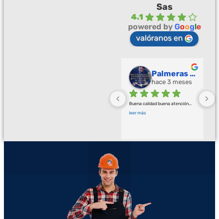
Sas
4.1
powered by
G
o
o
g
l
e
valóranos en
Palmeras Doradas
hace 3 meses
Buena calidad buena atención
... 
leer más