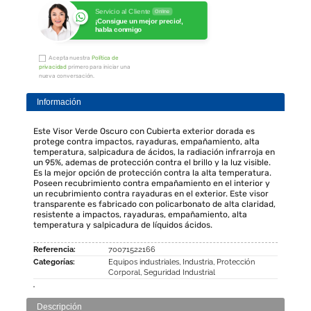
Servicio al Cliente
Online
¡Consigue un mejor precio!,
habla conmigo
Acepta nuestra
Política de
privacidad
primero para iniciar una
nueva conversación.
Información
Este Visor Verde Oscuro con Cubierta exterior dorada es
protege contra impactos, rayaduras, empañamiento, alta
temperatura, salpicadura de ácidos, la radiación infrarroja en
un 95%, ademas de protección contra el brillo y la luz visible.
Es la mejor opción de protección contra la alta temperatura.
Poseen recubrimiento contra empañamiento en el interior y
un recubrimiento contra rayaduras en el exterior. Este visor
transparente es fabricado con policarbonato de alta claridad,
resistente a impactos, rayaduras, empañamiento, alta
temperatura y salpicadura de líquidos ácidos.
Referencia:
70071522166
Categorías:
Equipos industriales
,
Industria
,
Protección
Corporal
,
Seguridad Industrial
Descripción