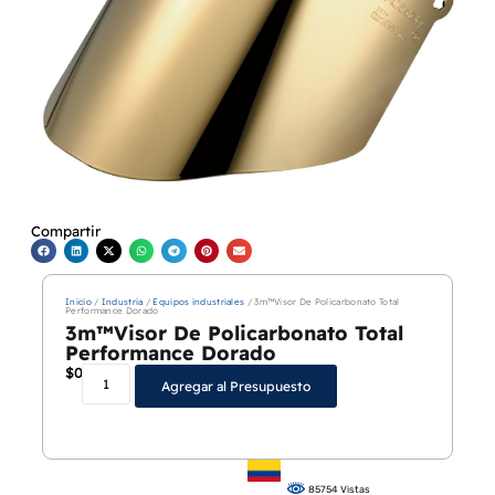
Compartir
Inicio
/
Industria
/
Equipos industriales
/ 3m™Visor De Policarbonato Total
Performance Dorado
3m™Visor De Policarbonato Total
Performance Dorado
$
0
Agregar al Presupuesto
85754 Vistas