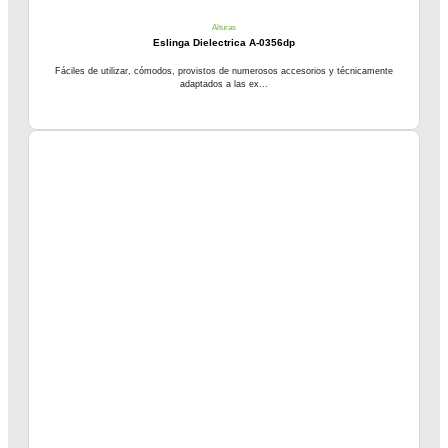
Alturas
Eslinga Dielectrica A-0356dp
Fáciles de utilizar, cómodos, provistos de numerosos accesorios y técnicamente
adaptados a las ex...