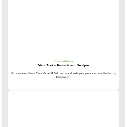
Protección Cabeza
Visor Rocket Policarbonato Steelpro
Visor antiempañante Tinte Verde IR 5.0 con capa dorada para protección a radiación UV,
Infrarroja y...