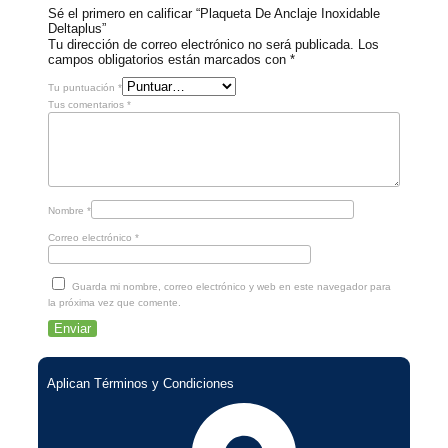
Sé el primero en calificar “Plaqueta De Anclaje Inoxidable
Deltaplus”
Tu dirección de correo electrónico no será publicada.
Los
campos obligatorios están marcados con
*
Tu puntuación
*
Tus comentarios
*
Nombre
*
Correo electrónico
*
Guarda mi nombre, correo electrónico y web en este navegador para
la próxima vez que comente.
Aplican Términos y Condiciones