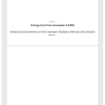
Alturas
Eslinga Con Freno Arrestador A-0356f
Eslinga de posicionamiento con freno arrestador: Diseñado y fabricado como elemento
de un...