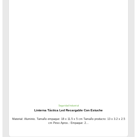
Seguridad Industrial
Linterna Táctica Led Recargable Con Estuche
Material: Aluminio. Tamaño empaque: 18 x 11.5 x 5 cm Tamaño producto: 13 x 3.2 x 2.5
cm Peso Aprox.: Empaque: 2...