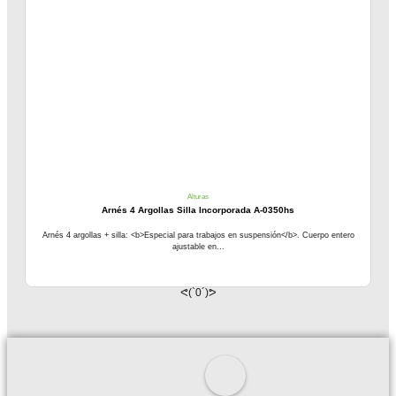
Alturas
Arnés 4 Argollas Silla Incorporada A-0350hs
Arnés 4 argollas + silla: <b>Especial para trabajos en suspensión</b>. Cuerpo entero
ajustable en...
ᕙ(`0´)ᕗ