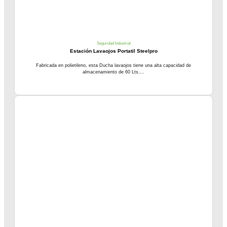
Seguridad Industrial
Estación Lavaojos Portatil Steelpro
Fabricada en polietileno, esta Ducha lavaojos tiene una alta capacidad de
almacenamiento de 60 Lts,...