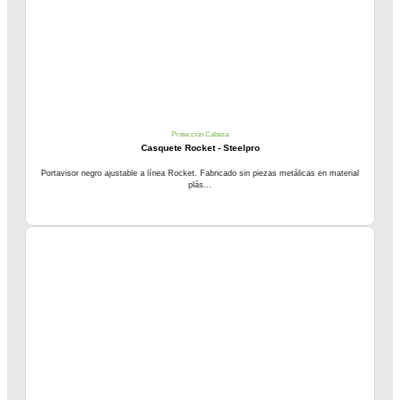
Protección Cabeza
Casquete Rocket - Steelpro
Portavisor negro ajustable a línea Rocket. Fabricado sin piezas metálicas en material
plás...