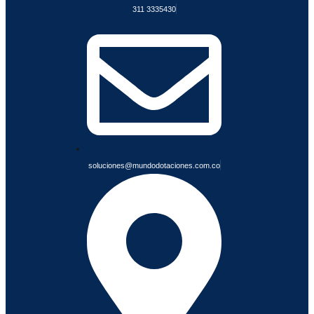
311 3335430
F
I
A
B
L
E
S
soluciones@mundodotaciones.com.co