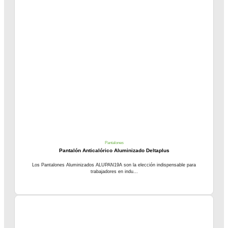
Pantalones
Pantalón Anticalórico Aluminizado Deltaplus
Los Pantalones Aluminizados ALUPAN19A son la elección indispensable para
trabajadores en indu...