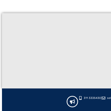
311 3335430
so