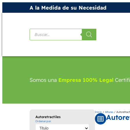
A la Medida de su Necesidad
Productos
Somos una
Empresa 100% Legal
Certif
Inicio
/
Alturas
/ Autoretract
Autoret
Autoretractiles
Ordenar por: