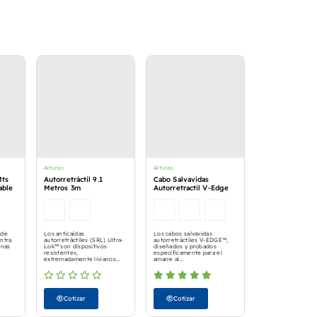
Alturas
Alturas
Mts
Autorretráctil 9.1
Cabo Salvavidas
able
Metros 3m
Autorretractil V-Edge
 de
Los anticaídas
Los cabos salvavidas
ntra
autorretráctiles (SRL) Ultra-
autorretráctiles V-EDGE™,
onas
Lok™ son dispositivos
diseñados y probados
.
resistentes,
específicamente para el
extremadamente livianos...
amarre al...
Cotizar
Cotizar