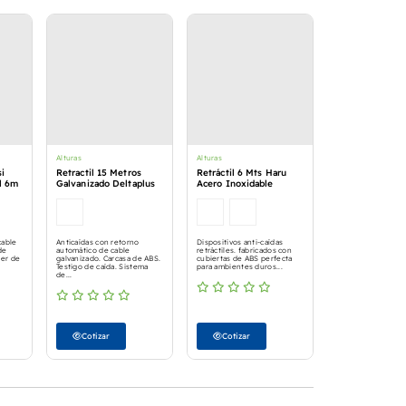
Alturas
Alturas
i
Retractil 15 Metros
Retráctil 6 Mts Haru
il 6m
Galvanizado Deltaplus
Acero Inoxidable
cable
Anticaídas con retorno
Dispositivos anti-caídas
de
automático de cable
retráctiles. fabricados con
ter de
galvanizado. Carcasa de ABS.
cubiertas de ABS perfecta
Testigo de caída. Sistema
para ambientes duros...
de...
Cotizar
Cotizar