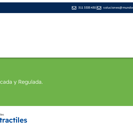
311 3335430
soluciones@mundod
Líneas de Negocio
Medios de pago
Cop
icada y Regulada.
iles
ractiles