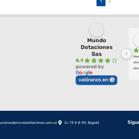
1
2
Mundo
Dotaciones
Sas
Buen
4.1
aten
powered by
bien
G
o
o
g
l
e
valóranos en
Sígu
luciones@mundodotaciones.com.co
Cr. 73 # 8-90, Bogotá