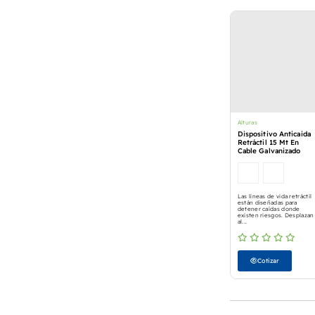
Alturas
Dispositivo Anticaida
Retráctil 15 Mt En
Cable Galvanizado
Las líneas de vida retráctil
están diseñadas para
detener caídas donde
existen riesgos. Desplazan
al...
Cotizar