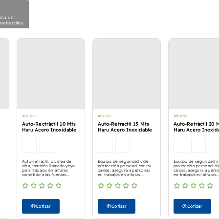
rca de:
retractiles
Alturas
Alturas
Alturas
Auto-Rectráctil 10 Mts
Auto-Retractil 15 Mts
Auto-Retráctil 20 
Haru Acero Inoxidable
Haru Acero Inoxidable
Haru Acero Inoxid
Auto-retráctil, o Linea de
Equipo de seguridad y de
Equipo de seguridad y
vida, también llamado yoyo
protección personal contra
protección personal co
para trabajos en alturas
caídas, asegura a personas
caídas, asegura a pers
sometido a las fuerzas...
en trabajos en alturas...
en trabajos en alturas..
Cotizar
Cotizar
Cotizar