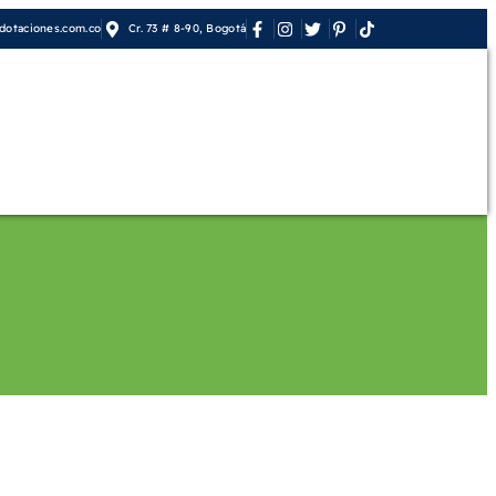
otaciones.com.co
Cr. 73 # 8-90, Bogotá
orativo
Contáctenos
Mi cuenta