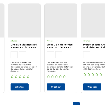
Alturas
Alturas
Alturas
Línea De Vida Retráctil
Línea De Vida Retráctil
Protector Tetra Ans
X 10 Mt En Cinta Haru
X 6 Mt En Cinta Haru
Anticaídas Retráct
Los auto-retráctil son
Los auto-retráctil son
Anticaídas retráctil de 
cuerdas de seguridad
cuerdas de seguridad
Ø 5 mm con disipador 
diseñadas para la detención
diseñadas para la detención
energía integrado. Cár
de caída, donde existen
de caída, donde existen
ABS. Testigo de c...
riesgos...
riesgos...
Cotizar
Cotizar
Cotizar