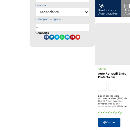
Dirección:
Productos de:
Ace
Autoretractiles
Auto
Filtrar por Categoría
Compartir
Alturas
Auto Retractil 6mts
Protecta 3m
Las líneas de vida
autorretráctiles (SRL) de
Rebel ™ con carcasas
compuestas súper
resistentes pero livianas...
Cotizar